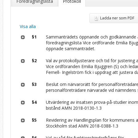
Föredragningslista
Protokoll
Ladda ner som PDF
Visa alla
§1
Sammanträdets öppnande och godkännande 
föredragningslista Vice ordförande Emilia Bjug
öppnade sammanträdet.
§2
Val av protokolljusterare och tid för justering 
Vice ordföranden Emilia Bjuggren (S) och le
Fernell- Ingelström fick i uppdrag att justera 
§3
Beslut om närvarorätt för personalföreträdar
personalföreträdare närvarade vid nämndens
§4
Utvärdering av insatsen prova-på-studier ino
bistånd AMN 2018-0130-1.3
§5
Revidering av Handlingsplan för kommunens ak
Stockholm stad AMN 2018-0388-1.3
§6
Val av råd för funktionshinderfrågor för