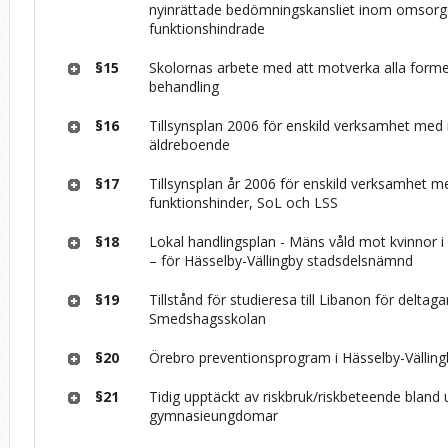
nyinrättade bedömningskansliet inom omsor
funktionshindrade
§15
Skolornas arbete med att motverka alla form
behandling
§16
Tillsynsplan 2006 för enskild verksamhet med i
äldreboende
§17
Tillsynsplan år 2006 för enskild verksamhet me
funktionshinder, SoL och LSS
§18
Lokal handlingsplan - Mäns våld mot kvinnor i 
– för Hässelby-Vällingby stadsdelsnämnd
§19
Tillstånd för studieresa till Libanon för deltaga
Smedshagsskolan
§20
Örebro preventionsprogram i Hässelby-Välling
§21
Tidig upptäckt av riskbruk/riskbeteende bland
gymnasie­ungdomar