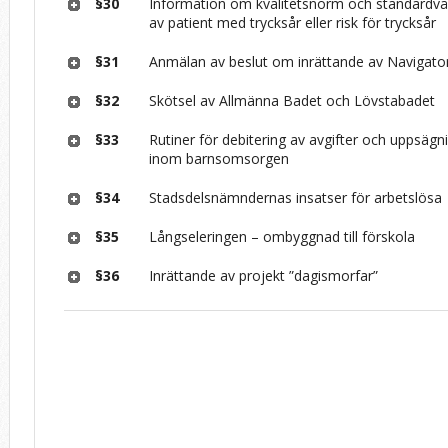
§30
Information om kvalitetsnorm och standardvå
av patient med trycksår eller risk för trycksår
§31
Anmälan av beslut om inrättande av Navigat
§32
Skötsel av Allmänna Badet och Lövstabadet
§33
Rutiner för debitering av avgifter och uppsägn
inom barnsomsorgen
§34
Stadsdelsnämndernas insatser för arbetslösa
§35
Långseleringen – ombyggnad till förskola
§36
Inrättande av projekt ”dagismorfar”