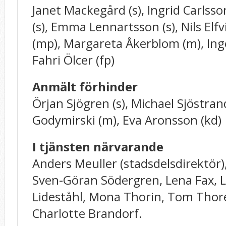
Janet Mackegård (s), Ingrid Carlsso
(s), Emma Lennartsson (s), Nils Elfv
(mp), Margareta Åkerblom (m), Inge
Fahri Ölcer (fp)
Anmält förhinder
Örjan Sjögren (s), Michael Sjöstra
Godymirski (m), Eva Aronsson (kd)
I tjänsten närvarande
Anders Meuller (stadsdelsdirektör)
Sven-Göran Södergren, Lena Fax, 
Lideståhl, Mona Thorin, Tom Thorel
Charlotte Brandorf.