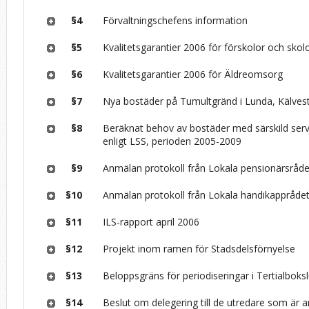
§4
Förvaltningschefens information
§5
Kvalitetsgarantier 2006 för förskolor och skol
§6
Kvalitetsgarantier 2006 för Äldreomsorg
§7
Nya bostäder på Tumultgränd i Lunda, Kälvest
§8
Beräknat behov av bostäder med särskild serv
enligt LSS, perioden 2005-2009
§9
Anmälan protokoll från Lokala pensionärsråde
§10
Anmälan protokoll från Lokala handikappråde
§11
ILS-rapport april 2006
§12
Projekt inom ramen för Stadsdelsförnyelse
§13
Beloppsgräns för periodiseringar i Tertialboks
§14
Beslut om delegering till de utredare som är a