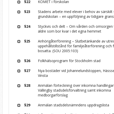
§22
KOMET i förskolan
§23
Stadens arbete med elever i behov av särskilt
grundskolan – en uppfölj­ning av tidigare gran
§24
Styckvis och delt – Om vården och omsorgen ti
äldre som bor kvar i det egna hemmet
§25
Anhörigåterförening – Slutbetänkande av utr
uppehållstillstånd för familjeåterförening och f
bosatta. (SOU 2005:103)
§26
Folkhälsoprogram för Stockholm stad
§27
Nya bostäder vid Johannelundstoppen, Hässse
Vinsta
§28
Anmälan förteckning över inkomna handlingar t
Vällingby stadsdelsförvaltning samt inkomna
medborgarförslag
§29
Anmälan stadsdelsnämndens uppdragslista