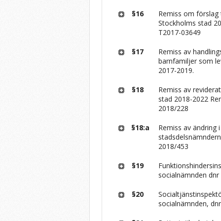
§16
Remiss om förslag ti
Stockholms stad 20
T2017-03649
§17
Remiss av handling
barnfamiljer som l
2017-2019.
§18
Remiss av reviderat
stad 2018-2022 Re
2018/228
§18:a
Remiss av ändring 
stadsdelsnämndern
2018/453
§19
Funktionshindersin
socialnämnden dnr 
§20
Socialtjänstinspekt
socialnämnden, dnr