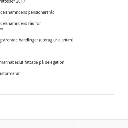
rättelser 2017
dsdelsnämndens pensionärsråd
dsdelsnämndens råd för
gor
istrerade handlingar (utdrag ur diarium)
mannabeslut fattade på delegation
 informerar