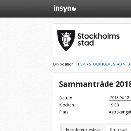
Din position:
HEM
>
STOCKHOLMS STAD
>
HÄ
Sammanträde 2018
Datum
Klockan
19:00
Plats
Astrakanga
Dela på Twitter
Dela på LinkedIn
Tipsa via e-post
Föredragningslista
Protokoll