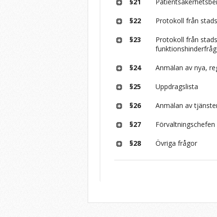
§21
Patientsäkerhetsbe
§22
Protokoll från sta
§23
Protokoll från sta
funktionshinderfrå
§24
Anmälan av nya, reg
§25
Uppdragslista
§26
Anmälan av tjänste
§27
Förvaltningschefen
§28
Övriga frågor