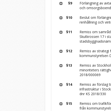
§9
Förlängning av avta
och omsorgsboen
§10
Beslut om förlängni
renhållning och vin
§11
Remiss om samråd om
Skutkrossen 17 i st
stadsbyggnadsnämn
§12
Remiss av strategi 
kommunstyrelsen 
§13
Remiss av Stockholm
minoriteters rätti
2018/000069
§14
Remiss av förslag ti
infrastruktur i St
dnr KS 2018/330
§15
Remiss om trafikfö
från kommunstyrel