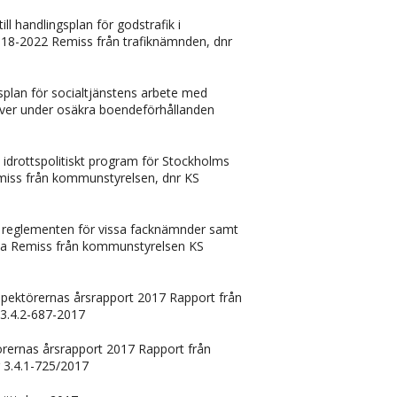
ll handlingsplan för godstrafik i
18-2022 Remiss från trafiknämnden, dnr
splan för socialtjänstens arbete med
ever under osäkra boendeförhållanden
 idrottspolitiskt program för Stockholms
miss från kommunstyrelsen, dnr KS
i reglementen för vissa facknämnder samt
a Remiss från kommunstyrelsen KS
spektörernas årsrapport 2017 Rapport från
3.4.2-687-2017
örernas årsrapport 2017 Rapport från
 3.4.1-725/2017