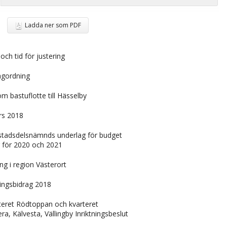
Ladda ner som PDF
och tid för justering
gordning
 bastuflotte till Hässelby
rs 2018
 stadsdelsnämnds underlag för budget
g för 2020 och 2021
g i region Västerort
ningsbidrag 2018
rteret Rödtoppan och kvarteret
a, Kälvesta, Vällingby Inriktningsbeslut