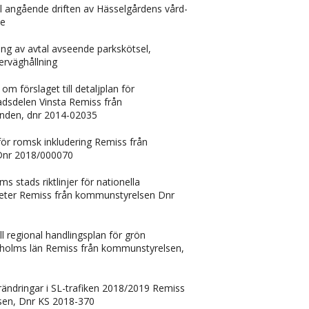
l angående driften av Hässelgårdens vård-
de
ng av avtal avseende parkskötsel,
terväghållning
 förslaget till detaljplan för
adsdelen Vinsta Remiss från
den, dnr 2014-02035
för romsk inkludering Remiss från
Dnr 2018/000070
s stads riktlinjer för nationella
gheter Remiss från kommunstyrelsen Dnr
ll regional handlingsplan för grön
ockholms län Remiss från kommunstyrelsen,
rändringar i SL-trafiken 2018/2019 Remiss
sen, Dnr KS 2018-370