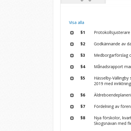
Visa alla
§1
Protokollsjusterare 
§2
Godkännande av da
§3
Medborgarförslag om
§4
Månadsrapport ma
§5
Hässelby-Vällingby
2019 med inriktnin
§6
Äldreboendeplanerin
§7
Fördelning av före
§8
Nya förskolor, kva
Skogsnävan med fler