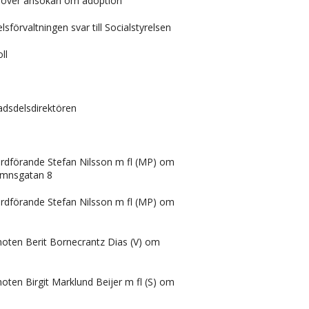
) över ansökan om adoption
sförvaltningen svar till Socialstyrelsen
ll
adsdelsdirektören
 ordförande Stefan Nilsson m fl (MP) om
amnsgatan 8
 ordförande Stefan Nilsson m fl (MP) om
moten Berit Bornecrantz Dias (V) om
moten Birgit Marklund Beijer m fl (S) om