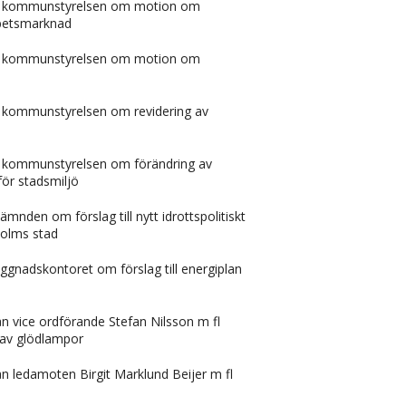
ån kommunstyrelsen om motion om
betsmarknad
ån kommunstyrelsen om motion om
n kommunstyrelsen om revidering av
n kommunstyrelsen om förändring av
för stadsmiljö
snämnden om förslag till nytt idrottspolitiskt
holms stad
byggnadskontoret om förslag till energiplan
rån vice ordförande Stefan Nilsson m fl
 av glödlampor
rån ledamoten Birgit Marklund Beijer m fl