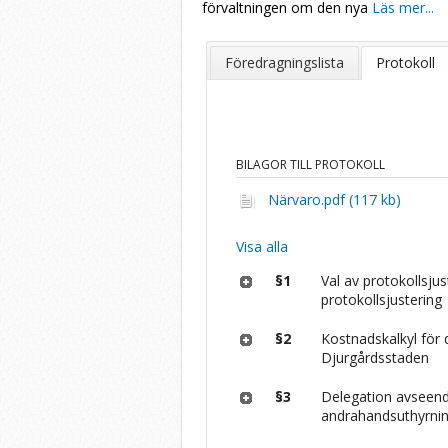
förvaltningen om den nya
Läs mer...
Föredragningslista
Protokoll
BILAGOR TILL PROTOKOLL
Närvaro.pdf (117 kb)
Visa alla
§1
Val av protokollsju
protokollsjustering
§2
Kostnadskalkyl för 
Djurgårdsstaden
§3
Delegation avseend
andrahandsuthyrni