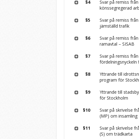
§4
Svar på remiss fr
könssegregerad ar
§5
Svar på remiss fr
jämställd trafik
§6
Svar på remiss frå
ramavtal – SISAB
§7
Svar på remiss frå
fördelningsnyckeln 
§8
Yttrande till idrott
program för Stock
§9
Yttrande till stads
för Stockholm
§10
Svar på skrivelse f
(MP) om insamling
§11
Svar på skrivelse f
(S) om trädkarta