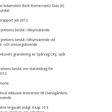
rån ledamoten Berit Bornecrantz Dias (V)
hundar
apport juli 2012
yrelsens beslut i tillsynsärende
relsens beslut i tillsynsärende vid
d- och omsorgsboende
ntorets granskning av Spårväg City, spår
elsens beslut om statsbidrag för
2012
moria
kost inklusive leveranser till Dianagårdens
sboende
olms tingsrätt enligt 4 kap 10 §