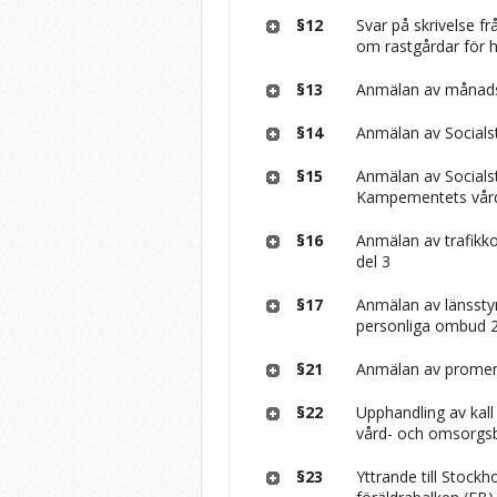
§12
Svar på skrivelse f
om rastgårdar för 
§13
Anmälan av månadsr
§14
Anmälan av Socialst
§15
Anmälan av Socialsty
Kampementets vår
§16
Anmälan av trafikko
del 3
§17
Anmälan av länsstyr
personliga ombud 
§21
Anmälan av prome
§22
Upphandling av kall 
vård- och omsorg
§23
Yttrande till Stockh