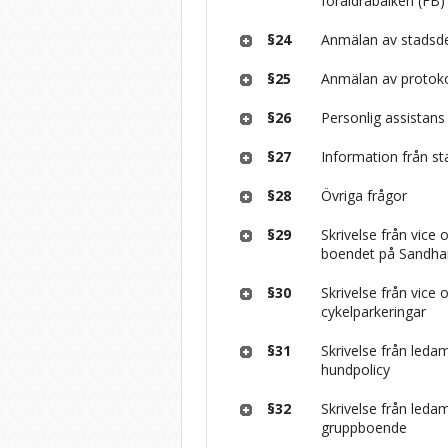
föräldrabalken (FB
§24
Anmälan av stadsdel
§25
Anmälan av protoko
§26
Personlig assistans
§27
Information från st
§28
Övriga frågor
§29
Skrivelse från vice
boendet på Sandh
§30
Skrivelse från vice
cykelparkeringar
§31
Skrivelse från leda
hundpolicy
§32
Skrivelse från leda
gruppboende