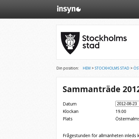
Din position:
HEM
>
STOCKHOLMS STAD
>
ÖS
Sammanträde 2012
Datum
Klockan
19.00
Plats
Östermalms
Dela på Twitter
Dela på LinkedIn
Tipsa via e-post
Frågestunden för allmänheten inleds 