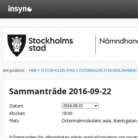
Din position:
HEM
>
STOCKHOLMS STAD
>
ÖSTERMALMS STADSDELSNÄMND
Sammanträde 2016-09-22
Datum
Klockan
18:00
Plats
Östermalmsskolans aula, Banérgatan
Frågestunden för allmänheten inleds med information om progra