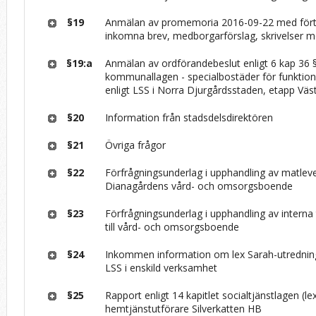
§19
Anmälan av promemoria 2016-09-22 med fört
inkomna brev, medborgarförslag, skrivelser 
§19:a
Anmälan av ordförandebeslut enligt 6 kap 36 
kommunallagen - specialbostäder för funktio
enligt LSS i Norra Djurgårdsstaden, etapp Väs
§20
Information från stadsdelsdirektören
§21
Övriga frågor
§22
Förfrågningsunderlag i upphandling av matlever
Dianagårdens vård- och omsorgsboende
§23
Förfrågningsunderlag i upphandling av interna
till vård- och omsorgsboende
§24
Inkommen information om lex Sarah-utredning
LSS i enskild verksamhet
§25
Rapport enligt 14 kapitlet socialtjänstlagen (le
hemtjänstutförare Silverkatten HB