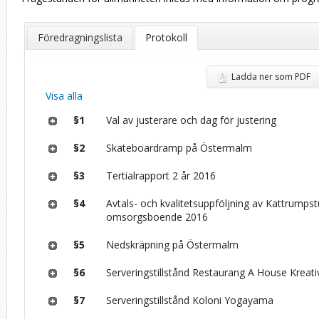
Föredragningslista
Protokoll
Ladda ner som PDF
Visa alla
§1
Val av justerare och dag för justering
§2
Skateboardramp på Östermalm
§3
Tertialrapport 2 år 2016
§4
Avtals- och kvalitetsuppföljning av Kattrumpst
omsorgsboende 2016
§5
Nedskräpning på Östermalm
§6
Serveringstillstånd Restaurang A House Kreat
§7
Serveringstillstånd Koloni Yogayama