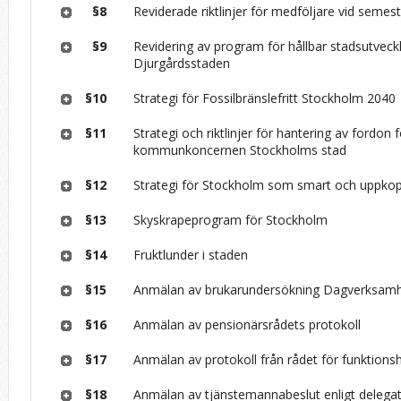
§8
Reviderade riktlinjer för medföljare vid semes
§9
Revidering av program för hållbar stadsutveck
Djurgårdsstaden
§10
Strategi för Fossilbränslefritt Stockholm 2040
§11
Strategi och riktlinjer för hantering av fordon 
kommunkoncernen Stockholms stad
§12
Strategi för Stockholm som smart och uppkop
§13
Skyskrapeprogram för Stockholm
§14
Fruktlunder i staden
§15
Anmälan av brukarundersökning Dagverksam
§16
Anmälan av pensionärsrådets protokoll
§17
Anmälan av protokoll från rådet för funktions
§18
Anmälan av tjänstemannabeslut enligt delega