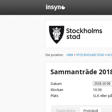
Din position:
HEM
>
STOCKHOLMS STAD
>
KO
Sammanträde 2018
Datum
Klockan
10:30
Plats
SLK eller p
Dela på Twitter
Dela på LinkedIn
Tipsa via e-post
Dagordning
Protokoll