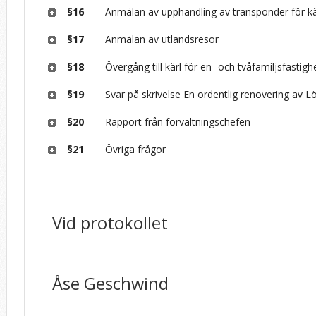
§16
Anmälan av upphandling av transponder för kä
§17
Anmälan av utlandsresor
§18
Övergång till kärl för en- och tvåfamiljsfastigh
§19
Svar på skrivelse En ordentlig renovering av 
§20
Rapport från förvaltningschefen
§21
Övriga frågor
Vid protokollet
Åse Geschwind