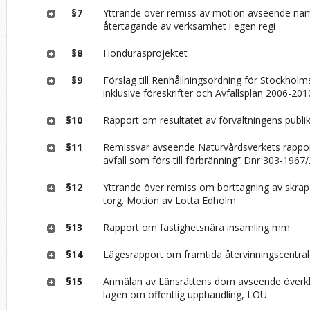
§7
Yttrande över remiss av motion avseende näm
återtagande av verksamhet i egen regi
§8
Hondurasprojektet
§9
Förslag till Renhållningsordning för Stockho
inklusive föreskrifter och Avfallsplan 2006-201
§10
Rapport om resultatet av förvaltningens publ
§11
Remissvar avseende Naturvårdsverkets rapport
avfall som förs till förbränning” Dnr 303-1967
§12
Yttrande över remiss om borttagning av skräp
torg. Motion av Lotta Edholm
§13
Rapport om fastighetsnära insamling mm
§14
Lägesrapport om framtida återvinningscentral
§15
Anmälan av Länsrättens dom avseende överkl
lagen om offentlig upphandling, LOU