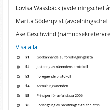
Lovisa Wassbäck (avdelningschef åvc
Marita Söderqvist (avdelningschef
Åse Geschwind (nämndsekreterare
Visa alla
§1
Godkännande av föredragningslista
§2
Justering av nämndens protokoll
§3
Föregående protokoll
§4
Anmälningsärenden
§5
Principer för avfallstaxa 2006
§6
Förlängning av hämtningsavtal för latrin