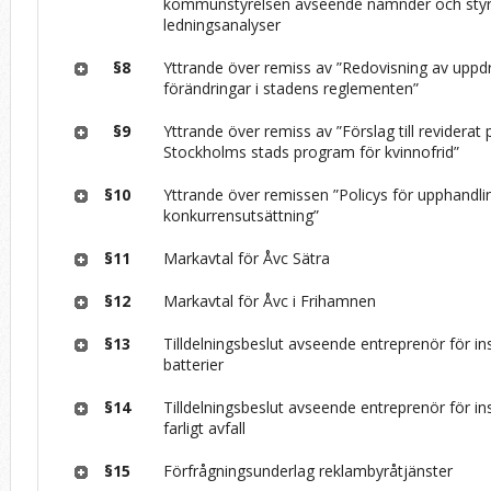
kommunstyrelsen avseende nämnder och styre
ledningsanalyser
§8
Yttrande över remiss av ”Redovisning av upp
förändringar i stadens reglementen”
§9
Yttrande över remiss av ”Förslag till reviderat
Stockholms stads program för kvinnofrid”
§10
Yttrande över remissen ”Policys för upphandli
konkurrensutsättning”
§11
Markavtal för Åvc Sätra
§12
Markavtal för Åvc i Frihamnen
§13
Tilldelningsbeslut avseende entreprenör för i
batterier
§14
Tilldelningsbeslut avseende entreprenör för i
farligt avfall
§15
Förfrågningsunderlag reklambyråtjänster