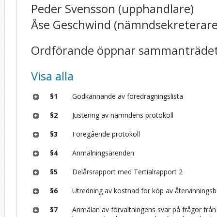
Peder Svensson (upphandlare)
Åse Geschwind (nämndsekreterare
Ordförande öppnar sammanträdet
Visa alla
§1
Godkännande av föredragningslista
§2
Justering av nämndens protokoll
§3
Föregående protokoll
§4
Anmälningsärenden
§5
Delårsrapport med Tertialrapport 2
§6
Utredning av kostnad för köp av återvinningsb
§7
Anmälan av förvaltningens svar på frågor från