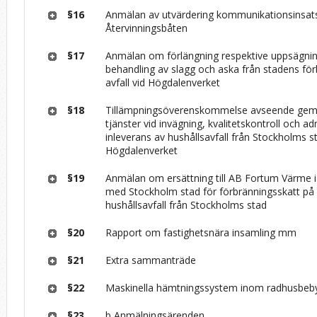
§16
Anmälan av utvärdering kommunikationsinsat
Återvinningsbåten
§17
Anmälan om förlängning respektive uppsägning
behandling av slagg och aska från stadens fö
avfall vid Högdalenverket
§18
Tillämpningsöverenskommelse avseende g
tjänster vid invägning, kvalitetskontroll och ad
inleverans av hushållsavfall från Stockholms sta
Högdalenverket
§19
Anmälan om ersättning till AB Fortum Värme 
med Stockholm stad för förbränningsskatt p
hushållsavfall från Stockholms stad
§20
Rapport om fastighetsnära insamling mm
§21
Extra sammanträde
§22
Maskinella hämtningssystem inom radhusbeb
§23
b Anmälningsärenden