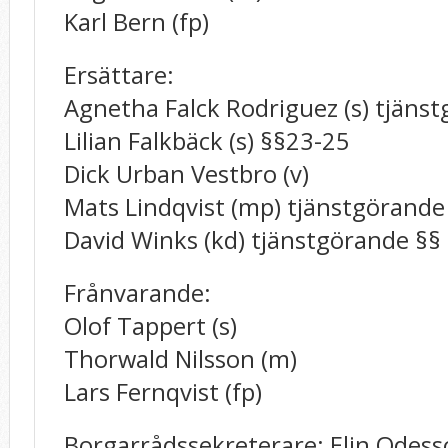
Karl Bern (fp)
Ersättare:
Agnetha Falck Rodriguez (s) tjäns
Lilian Falkbäck (s) §§23-25
Dick Urban Vestbro (v)
Mats Lindqvist (mp) tjänstgörande
David Winks (kd) tjänstgörande §§
Frånvarande:
Olof Tappert (s)
Thorwald Nilsson (m)
Lars Fernqvist (fp)
Borgarrådssekreterare: Elin Odes