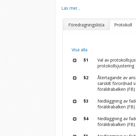
Läs mer...
Föredragningslista
Protokoll
Visa alla
§1
Val av protokollsju
protokollsjustering
§2
Återtagande av ans
särskilt förordnad 
föräldrabalken (FB)
§3
Nedläggning av fade
föräldrabalken (FB)
§4
Nedläggning av fade
föräldrabalken (FB)