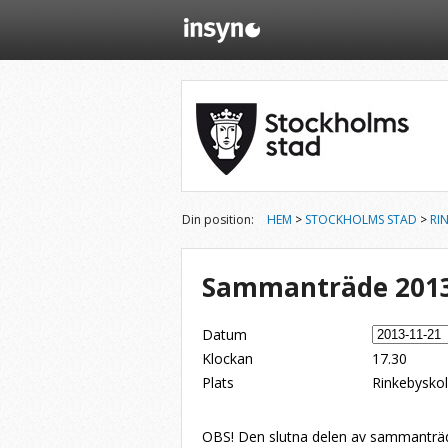
Din position:
HEM
>
STOCKHOLMS STAD
>
RI
Sammanträde 2013
Datum
Klockan
17.30
Plats
Rinkebyskol
Dela på Twitter
Dela på LinkedIn
Tipsa via e-post
OBS! Den slutna delen av sammanträde