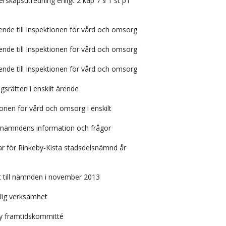
rskapsutredning enligt 2 kap 7 § 1 st p1
ärende till Inspektionen för vård och omsorg
ärende till Inspektionen för vård och omsorg
ärende till Inspektionen för vård och omsorg
gsrätten i enskilt ärende
ionen för vård och omsorg i enskilt
 nämndens information och frågor
 för Rinkeby-Kista stadsdelsnämnd år
t till nämnden i november 2013
lig verksamhet
by framtidskommitté