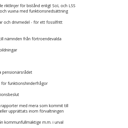
de riktlinjer för bistånd enligt SoL och LSS
r och vuxna med funktionsnedsättning
ar och drivmedel - för ett fossilfritt
till nämnden från förtroendevalda
bildningar
la pensionärsrådet
t för funktionshinderfrågor
ionsbeslut
, rapporter med mera som kommit till
ller upprättats inom förvaltningen
rån kommunfullmäktige m.m. i urval