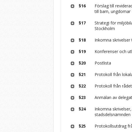
§16
Förslag till revidera
till barn, ungdoma
§17
Strategi för miljöbil
Stockholm
§18
Inkomna skrivelser 
§19
Konferenser och ut
§20
Postlista
§21
Protokoll från loka
§22
Protokoll från råde
§23
Anmälan av delegat
§24
Inkomna skrivelser
stadsdelsnämnden e
§25
Protokollsutdrag f