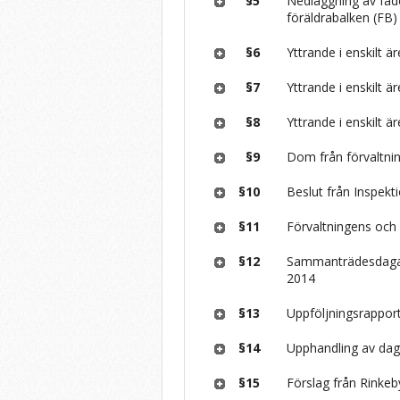
§5
Nedläggning av fade
föräldrabalken (FB)
§6
Yttrande i enskilt 
§7
Yttrande i enskilt 
§8
Yttrande i enskilt 
§9
Dom från förvaltnin
§10
Beslut från Inspekt
§11
Förvaltningens och
§12
Sammanträdesdagar
2014
§13
Uppföljningsrappor
§14
Upphandling av dag
§15
Förslag från Rinke