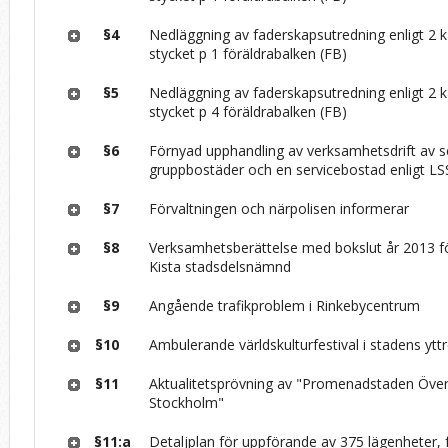
§4
Nedläggning av faderskapsutredning enligt 2 k
stycket p 1 föräldrabalken (FB)
§5
Nedläggning av faderskapsutredning enligt 2 k
stycket p 4 föräldrabalken (FB)
§6
Förnyad upphandling av verksamhetsdrift av s
gruppbostäder och en servicebostad enligt LS
§7
Förvaltningen och närpolisen informerar
§8
Verksamhetsberättelse med bokslut år 2013 f
Kista stadsdelsnämnd
§9
Angående trafikproblem i Rinkebycentrum
§10
Ambulerande världskulturfestival i stadens ytt
§11
Aktualitetsprövning av "Promenadstaden Övers
Stockholm"
§11:a
Detaljplan för uppförande av 375 lägenheter, 