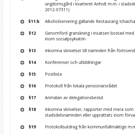
ungdomsgård i kvarteret Anholt m.m. i stadsd
2012-07311)
§11:b
Alkoholservering gällande Restaurang Ichaich
§12
Genomförd granskning i insatsen bostad med s
inom socialpsykiatrin
§13
Inkomna skrivelser till nämnden från förtroen
§14
Konferenser och utbildningar
§15
Postlista
§16
Protokoll från lokala pensionärsrådet
§17
Anmälan av delegationsbeslut
§18
Inkomna skrivelser, rapporter med mera som k
stadsdelsnämnden eller upprättats inom förva
§19
Protokollsutdrag från kommunfullmäktige m.m.