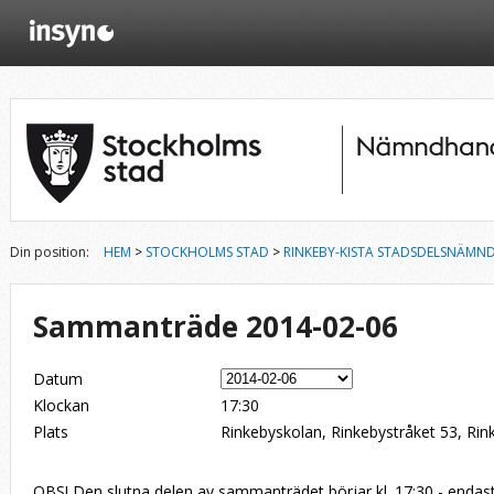
Din position:
HEM
>
STOCKHOLMS STAD
>
RINKEBY-KISTA STADSDELSNÄMN
Sammanträde 2014-02-06
Datum
Klockan
17:30
Plats
Rinkebyskolan, Rinkebystråket 53, Rin
OBS! Den slutna delen av sammanträdet börjar kl. 17:30 - enda