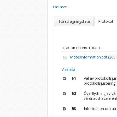
Läs mer...
Föredragningslista
Protokoll
BILAGOR TILL PROTOKOLL
Mötesinformation.pdf (260 
Visa alla
§1
Val av protokollsju
protokollsjustering
§2
Överflyttning av vår
vårdnadshavare enli
§3
Information om utre