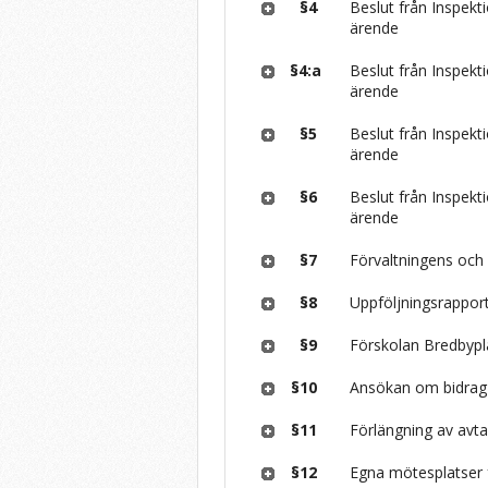
§4
Beslut från Inspekt
ärende
§4:a
Beslut från Inspekt
ärende
§5
Beslut från Inspekt
ärende
§6
Beslut från Inspekt
ärende
§7
Förvaltningens och
§8
Uppföljningsrappor
§9
Förskolan Bredbypl
§10
Ansökan om bidrag
§11
Förlängning av avta
§12
Egna mötesplatser f