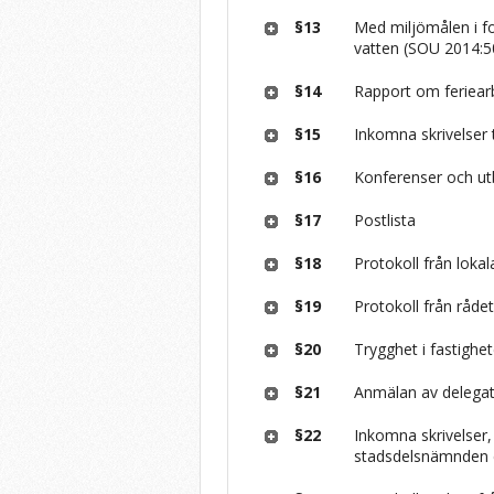
§13
Med miljömålen i f
vatten (SOU 2014:5
§14
Rapport om feriea
§15
Inkomna skrivelser 
§16
Konferenser och ut
§17
Postlista
§18
Protokoll från loka
§19
Protokoll från råde
§20
Trygghet i fastighe
§21
Anmälan av delegat
§22
Inkomna skrivelser
stadsdelsnämnden e