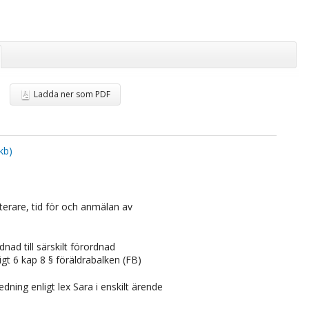
Ladda ner som PDF
kb)
sterare, tid för och anmälan av
dnad till särskilt förordnad
gt 6 kap 8 § föräldrabalken (FB)
dning enligt lex Sara i enskilt ärende