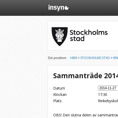
Din position:
HEM
>
STOCKHOLMS STAD
>
RI
Sammanträde 2014
Datum
Klockan
17:30
Plats
Rinkebyskol
Dela på Twitter
Dela på LinkedIn
Tipsa via e-post
OBS! Den slutna delen av sammanträde