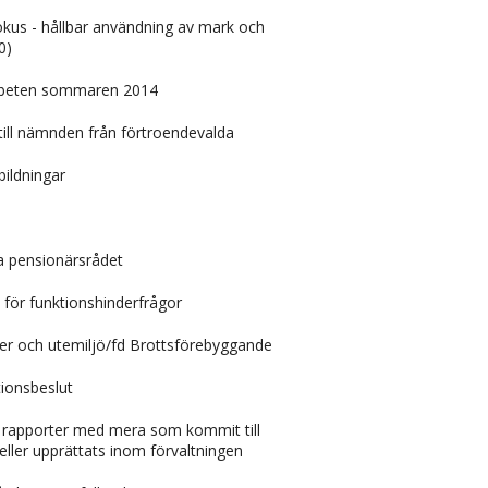
okus - hållbar användning av mark och
0)
rbeten sommaren 2014
till nämnden från förtroendevalda
bildningar
la pensionärsrådet
t för funktionshinderfrågor
ter och utemiljö/fd Brottsförebyggande
ionsbeslut
, rapporter med mera som kommit till
ller upprättats inom förvaltningen