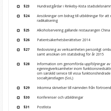
§23
Hundrastgårdar i Rinkeby-Kista stadsdelsnä
§24
Ansökningar om bidrag till utbildningar för at
radikalisering
§25
Alkoholservering gällande restaurangen China
§26
Patientsäkerhetsberättelser 2014
§27
Redovisning av verksamheten personligt omb
samt ansökan om statsbidrag för år 2015
§28
Information om genomförda uppföljningar a
egenregiverksamheter inom funktionsnedsättni
om särskild service till vissa funktionshindrad
socialtjänstlagen (SoL)
§29
Inkomna skrivelser till nämnden från förtroen
§30
Konferenser och utbildningar
§31
Postlista