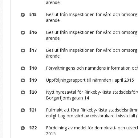
ärende
§15
Beslut från Inspektionen för vård och omsorg (
ärende
§16
Beslut från Inspektionen för vård och omsorg (
ärende
§17
Beslut från Inspektionen för vård och omsorg (
ärende
§18
Förvaltningens och nämndens information och
§19
Uppföljningsrapport till nämnden i april 2015
§20
Nytt hyresavtal för Rinkeby-Kista stadsdelsför
Borgarfjordsgatan 14
§21
Fullmakt att föra Rinkeby-Kista stadsdelsnämn
enligt Lag om vård av missbrukare i vissa fall
§22
Fördelning av medel för demokrati- och utvec
2015