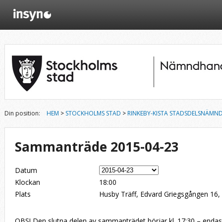
Din position:
HEM
>
STOCKHOLMS STAD
>
RINKEBY-KISTA STADSDELSNÄMN
Sammanträde 2015-04-23
Datum
Klockan
18:00
Plats
Husby Träff, Edvard Griegsgången 16
OBS! Den slutna delen av sammanträdet börjar kl. 17:30 – enda