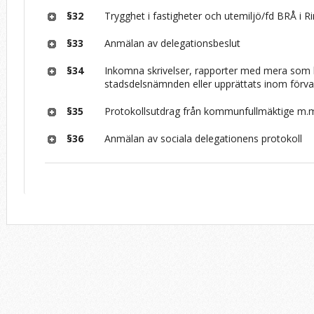
§32
Trygghet i fastigheter och utemiljö/fd BRÅ i R
§33
Anmälan av delegationsbeslut
§34
Inkomna skrivelser, rapporter med mera som k
stadsdelsnämnden eller upprättats inom förva
§35
Protokollsutdrag från kommunfullmäktige m.m.
§36
Anmälan av sociala delegationens protokoll