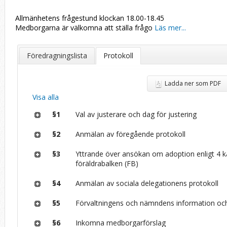
Allmänhetens frågestund klockan 18.00-18.45
Medborgarna är välkomna att ställa frågo
Läs mer...
Föredragningslista
Protokoll
Ladda ner som PDF
Visa alla
§1
Val av justerare och dag för justering
§2
Anmälan av föregående protokoll
§3
Yttrande över ansökan om adoption enligt 4 k
föräldrabalken (FB)
§4
Anmälan av sociala delegationens protokoll
§5
Förvaltningens och nämndens information och
§6
Inkomna medborgarförslag