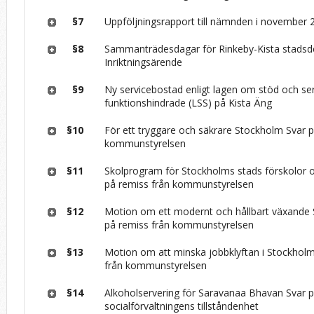
§7
Uppföljningsrapport till nämnden i november 
§8
Sammanträdesdagar för Rinkeby-Kista stads
Inriktningsärende
§9
Ny servicebostad enligt lagen om stöd och servi
funktionshindrade (LSS) på Kista Äng
§10
För ett tryggare och säkrare Stockholm Svar p
kommunstyrelsen
§11
Skolprogram för Stockholms stads förskolor o
på remiss från kommunstyrelsen
§12
Motion om ett modernt och hållbart växande
på remiss från kommunstyrelsen
§13
Motion om att minska jobbklyftan i Stockholm
från kommunstyrelsen
§14
Alkoholservering för Saravanaa Bhavan Svar p
socialförvaltningens tillståndenhet