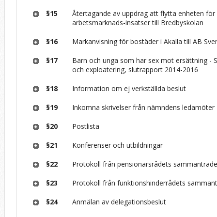
§15
Återtagande av uppdrag att flytta enheten för
arbetsmarknads-insatser till Bredbyskolan
§16
Markanvisning för bostäder i Akalla till AB Sv
§17
Barn och unga som har sex mot ersättning -­ S
och exploatering, slutrapport 2014-2016
§18
Information om ej verkställda beslut
§19
Inkomna skrivelser från nämndens ledamöter
§20
Postlista
§21
Konferenser och utbildningar
§22
Protokoll från pensionärsrådets sammanträd
§23
Protokoll från funktionshinderrådets samman
§24
Anmälan av delegationsbeslut