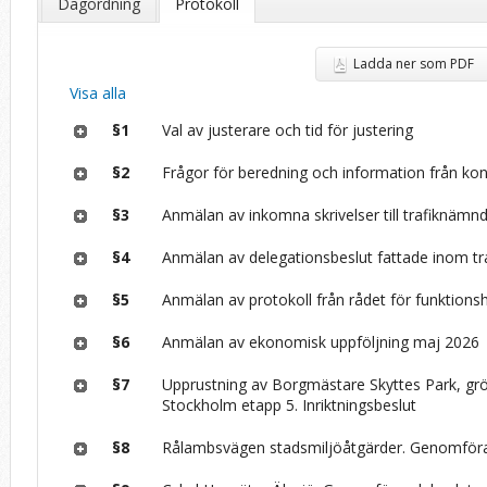
Dagordning
Protokoll
Ladda ner som PDF
Visa alla
§1
Val av justerare och tid för justering
§2
Frågor för beredning och information från ko
§3
Anmälan av inkomna skrivelser till trafiknämn
§4
Anmälan av delegationsbeslut fattade inom tr
§5
Anmälan av protokoll från rådet för funktions
§6
Anmälan av ekonomisk uppföljning maj 2026
§7
Upprustning av Borgmästare Skyttes Park, gr
Stockholm etapp 5. Inriktningsbeslut
§8
Rålambsvägen stadsmiljöåtgärder. Genomför