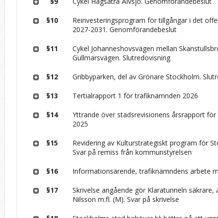
§9
Cykel Hagsätra Älvsjö. Genomförandebeslut
§10
Reinvesteringsprogram för tillgångar i det off
2027-2031. Genomförandebeslut
§11
Cykel Johanneshovsvägen mellan Skanstullsb
Gullmarsvägen. Slutredovisning
§12
Gribbyparken, del av Grönare Stockholm. Slut
§13
Tertialrapport 1 för trafiknämnden 2026
§14
Yttrande över stadsrevisionens årsrapport fö
2025
§15
Revidering av Kulturstrategiskt program för S
Svar på remiss från kommunstyrelsen
§16
Informationsärende, trafiknämndens arbete me
§17
Skrivelse angående gör Klaratunneln säkrare, 
Nilsson m.fl. (M). Svar på skrivelse