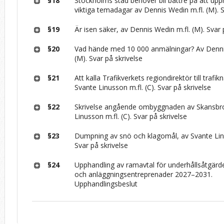
§18
Stockholms stad behöver bli bättre på att 
viktiga temadagar av Dennis Wedin m.fl. (M). S
§19
Är isen säker, av Dennis Wedin m.fl. (M). Svar 
§20
Vad hände med 10 000 anmälningar? Av Denni
(M). Svar på skrivelse
§21
Att kalla Trafikverkets regiondirektör till traf
Svante Linusson m.fl. (C). Svar på skrivelse
§22
Skrivelse angående ombyggnaden av Skansbr
Linusson m.fl. (C). Svar på skrivelse
§23
Dumpning av snö och klagomål, av Svante Linu
Svar på skrivelse
§24
Upphandling av ramavtal för underhållsåtgärd
och anläggningsentreprenader 2027–2031.
Upphandlingsbeslut