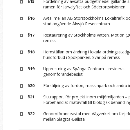
§15
Fördelning av avsatta budgetmedel gällande 
ramen för Järvalyftet och Söderortsvisionen
§16
Avtal mellan AB Storstockholms Lokaltrafik 
stad angående Älvsjö Resecentrum
§17
Restaurering av Stockholms vatten. Motion (2
remiss
§18
Hemställan om ändring i lokala ordningsstad
hundförbud i Spökparken. Svar på remiss
§19
Upprustning av Spånga Centrum – reviderat
genomförandebeslut
§20
Försäljning av fordon, maskinpark och andra i
§21
Slutrapport för projekt inom miljömiljarden – p
Förbehandlat matavfall till biologisk behandli
§22
Genomförandeavtal med Vägverket om färjef
mellan Slagsta-Bällsta