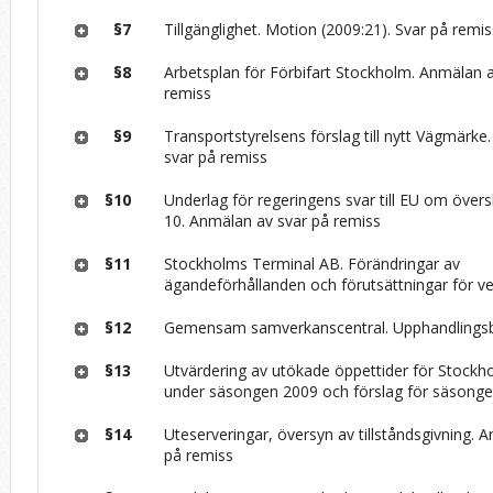
§7
Tillgänglighet. Motion (2009:21). Svar på remi
§8
Arbetsplan för Förbifart Stockholm. Anmälan 
remiss
§9
Transportstyrelsens förslag till nytt Vägmärk
svar på remiss
§10
Underlag för regeringens svar till EU om över
10. Anmälan av svar på remiss
§11
Stockholms Terminal AB. Förändringar av
ägandeförhållanden och förutsättningar för 
§12
Gemensam samverkanscentral. Upphandlingsb
§13
Utvärdering av utökade öppettider för Stockh
under säsongen 2009 och förslag för säsong
§14
Uteserveringar, översyn av tillståndsgivning. 
på remiss