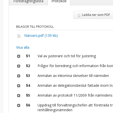
Föredragningslista
Protokoll
Ladda ner som PDF
BILAGOR TILL PROTOKOLL
Närvaro.pdf (139 kb)
Visa alla
§1
Val av justerare och tid för justering
§2
Frågor för beredning och information från ko
§3
Anmälan av inkomna skrivelser till nämnden
§4
Anmälan av delegationsbeslut fattade inom tr
§5
Anmälan av protokoll 11/2009 från nämndens
§6
Uppdrag till förvaltningschefen att företräda tr
renhållningsnämnden