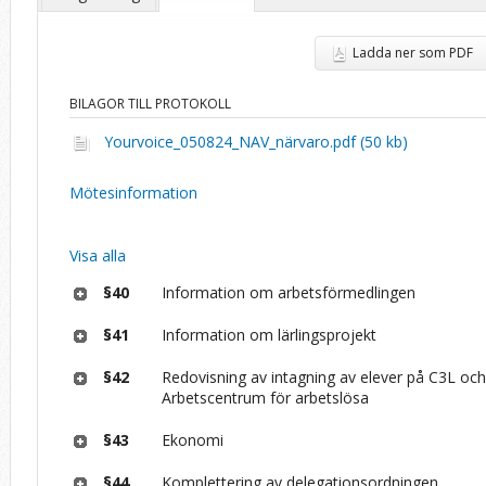
Ladda ner som PDF
BILAGOR TILL PROTOKOLL
Yourvoice_050824_NAV_närvaro.pdf (50 kb)
Mötesinformation
Visa alla
§40
Information om arbetsförmedlingen
§41
Information om lärlingsprojekt
§42
Redovisning av intagning av elever på C3L oc
Arbetscentrum för arbetslösa
§43
Ekonomi
§44
Komplettering av delegationsordningen