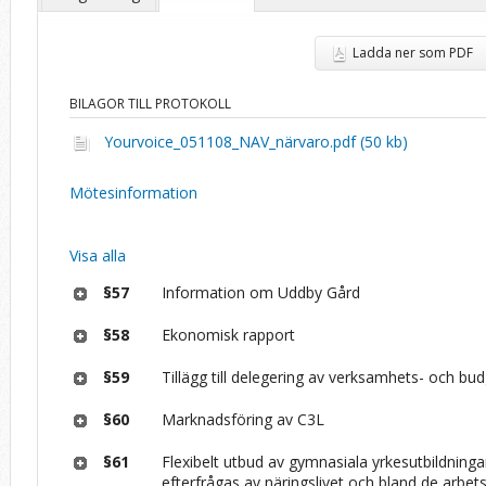
Ladda ner som PDF
BILAGOR TILL PROTOKOLL
Yourvoice_051108_NAV_närvaro.pdf (50 kb)
Mötesinformation
Visa alla
§57
Information om Uddby Gård
§58
Ekonomisk rapport
§59
Tillägg till delegering av verksamhets- och bu
§60
Marknadsföring av C3L
§61
Flexibelt utbud av gymnasiala yrkesutbildning
efterfrågas av näringslivet och bland de arbet