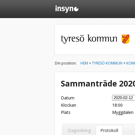
Din position:
HEM
>
TYRESÖ KOMMUN
>
KOM
Sammanträde 2020
Datum
Klockan
18:00
Plats
Myggdalen
Dela på Twitter
Dela på LinkedIn
Tipsa via e-post
Dagordning
Protokoll