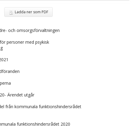
Ladda ner som PDF
ldre- och omsorgsförvaltningen
 för personer med psykisk
ng
 2021
rdföranden
pperna
20- Ärendet utgår
el från kommunala funktionshindersrådet
mmunala funktionshindersrådet 2020