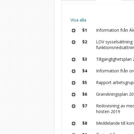
Visa alla
§1
Information från Ä
§2
LOV sysselsättning
funktionsnedsättni
§3
Tillgänglighetsplan
§4
Information från o
§5
Rapport arbetsgru
§6
Granskningsplan 20
§7
Redovisning av med
hösten 2019
§8
Meddelande till ko