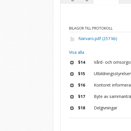
BILAGOR TILL PROTOKOLL
Närvaro.pdf (257 kb)
Visa alla
§14
Vård- och omsorgss
§15
Utbildningsstyrelse
§16
Kontoret informera
§17
Byte av sammantr
§18
Delgivningar