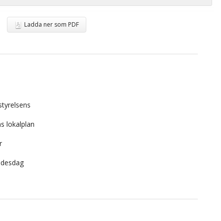
Ladda ner som PDF
tyrelsens
ns lokalplan
r
ädesdag