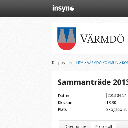
Din position:
HEM
>
VÄRMDÖ KOMMUN
>
KO
Sammanträde 2013
Datum
Klockan
13:30
Plats
Skogsbo 3, 
Dela på Twitter
Dela på LinkedIn
Tipsa via e-post
Dagordning
Protokoll