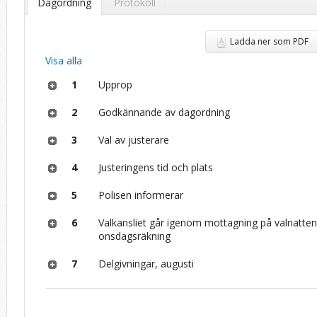
Dagordning
Protokoll
Ladda ner som PDF
Visa alla
1
Upprop
2
Godkännande av dagordning
3
Val av justerare
4
Justeringens tid och plats
5
Polisen informerar
6
Valkansliet går igenom mottagning på valnatte
onsdagsräkning
7
Delgivningar, augusti