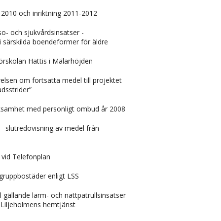
t 2010 och inriktning 2011-2012
so- och sjukvårdsinsatser -
 i särskilda boendeformer för äldre
rskolan Hattis i Mälarhöjden
relsen om fortsatta medel till projektet
adsstrider”
rksamhet med personligt ombud år 2008
 - slutredovisning av medel från
vid Telefonplan
 gruppbostäder enligt LSS
l gällande larm- och nattpatrullsinsatser
 Liljeholmens hemtjänst