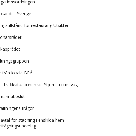
egationsordningen
sökande i Sverige
gstillstånd för restaurang Utsikten
ionärsrådet
ikapprådet
altningsgruppen
 från lokala BRÅ
– Trafiksituationen vid Stjernströms väg
emannabeslut
ltningens frågor
vtal för städning i enskilda hem –
frågningsunderlag