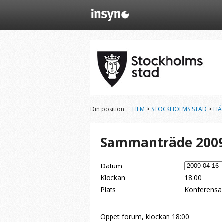
Din position:
HEM
>
STOCKHOLMS STAD
>
HÄ
Sammanträde 2009
Datum
Klockan
18.00
Plats
Konferensa
Dela på Twitter
Dela på LinkedIn
Tipsa via e-post
Öppet forum, klockan 18:00