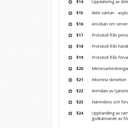
§14
Uppdatering av del
§15
Aktiv väntan - asyl
§16
Ansökan om serverin
§17
Protokoll från pens
§18
Protokoll från hand
§19
Protokoll från förv
§20
Minnesanteckningar
§21
Inkomna skrivelser 
§22
Anmälan av tjänst
§23
Nämndens och förva
§24
Upphandling av rama
godkännande av för