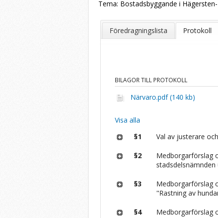
Tema: Bostadsbyggande i Hägersten-
Föredragningslista
Protokoll
BILAGOR TILL PROTOKOLL
Närvaro.pdf (140 kb)
Visa alla
§1
Val av justerare och
§2
Medborgarförslag o
stadsdelsnämnden u
§3
Medborgarförslag o
"Rastning av hunda
§4
Medborgarförslag om