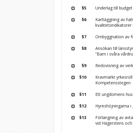
§5
Underlag till budge
§6
Kartläggning av häl
kvalitetsindikatorer
§7
Ombyggnation av fö
§8
Ansökan till länssty
”Barn i svåra vårdn
§9
Redovisning av ve
§10
Kravmärkt yrkesroll
Kompetensstegen
§11
Ett ungdomens hus 
§12
Hyreshöjningarna i
§13
Förlängning av avta
vid Hägerstens och