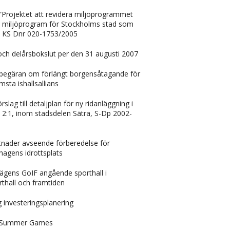
”Projektet att revidera miljöprogrammet
tt miljöprogram för Stockholms stad som
7- KS Dnr 020-1753/2005
 och delårsbokslut per den 31 augusti 2007
begäran om förlängt borgensåtagande för
sta ishallsallians
lag till detaljplan för ny ridanläggning i
 2:1, inom stadsdelen Sätra, S-Dp 2002-
tnader avseende förberedelse för
hagens idrottsplats
vägens GoIF angående sporthall i
thall och framtiden
ig investeringsplanering
lm Summer Games