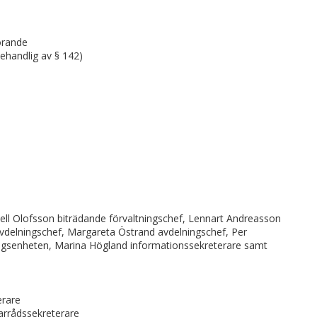
örande
behandlig av § 142)
jell Olofsson biträdande förvaltningschef, Lennart Andreasson
vdelningschef, Margareta Östrand avdelningschef, Per
ngsenheten, Marina Högland informationssekreterare samt
erare
arrådssekreterare