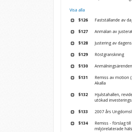
Visa alla
§126
Fastställande av d
§127
Anmälan av justerat
§128
Justering av dagens
§129
Röstgranskning
§130
Anmälningsärende
§131
Remiss av motion (
Akalla
§132
Hjulstahallen, rev
utökad investering
§133
2007 års Ungdomsl
§134
Remiss - förslag til
miljörelaterade häl