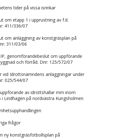
etens tider på vissa isrinkar
 om etapp 1 i upprustning av f.d.
nr: 411/336/07
t om anläggning av konstgräsplan på
nr: 311/03/06
IP, genomförandebeslut om uppförande
yggnad och förråd. Dnr: 125/572/07
 vid Idrottsnämndens anläggningar under
r: 025/544/07
uppförande av idrottshallar mm inom
n i Lindhagen på nordvästra Kungsholmen
mhetsupphandlingen
iga frågor
om ny konstgräsfotbollsplan på