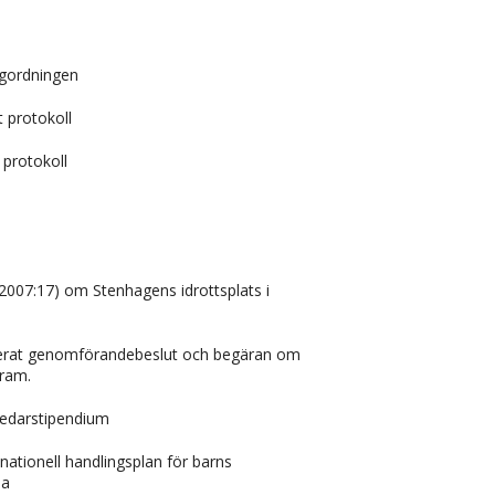
agordningen
 protokoll
 protokoll
n
2007:17) om Stenhagens idrottsplats i
iderat genomförandebeslut och begäran om
sram.
edarstipendium
l nationell handlingsplan för barns
sa