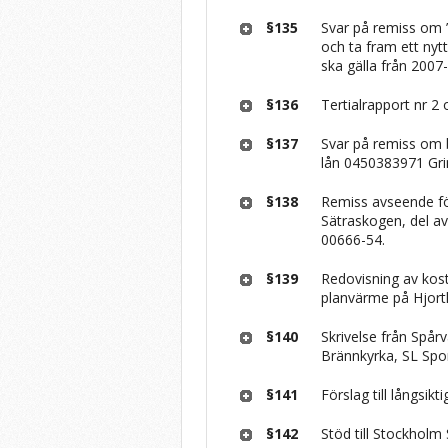
§135
Svar på remiss om 
och ta fram ett ny
ska gälla från 200
§136
Tertialrapport nr 2
§137
Svar på remiss om 
lån 0450383971 Grim
§138
Remiss avseende förs
Sätraskogen, del av
00666-54.
§139
Redovisning av kos
planvärme på Hjort
§140
Skrivelse från Spår
Brännkyrka, SL Spor
§141
Förslag till långsikt
§142
Stöd till Stockho