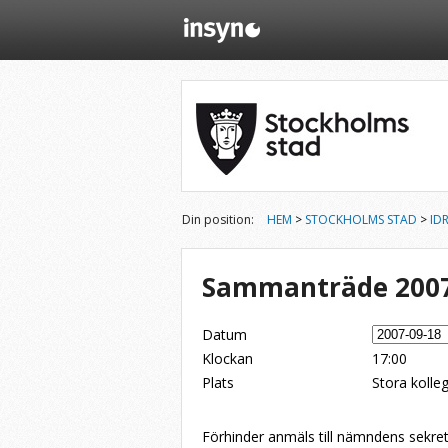
Din position:
HEM
>
STOCKHOLMS STAD
>
ID
Sammanträde 2007
Datum
Klockan
17:00
Plats
Stora kolle
Dela på Twitter
Dela på LinkedIn
Tipsa via e-post
Förhinder anmäls till nämndens sekre