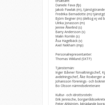
Ersättare:
Daniele Fava (fp)
Jakob Pawlak (m), tjänstgörande
Fredrika Bernadotte (m) tjänstg
Björn Begner (m) (deltog ej vid 
Ulrika Jonasson (m)
Jennie Åkerlind (s)
Barry Andersson (s)
Malin Romlin (s)
Åsa Hagelbäck (v)
Axel Nekham (mp)
Personalrepresentanter:
Thomas Wiklund (SKTF)
Tjänstemän:
Inger Båvner förvaltningschef, K
avdelningschef, Åke Roxberger a
Johansson förenings- och bokni
Bo Olsson nämndsekreterare
Kultur- och idrottsroteln:
Erik Jennische, borgarrådssekret
Peter Ahlström
,
biträdande borg