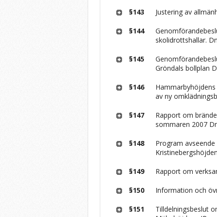
§143
Justering av allmänh
§144
Genomförandebeslut
skolidrottshallar. D
§145
Genomförandebeslu
Gröndals bollplan D
§146
Hammarbyhöjdens 
av ny omklädningsb
§147
Rapport om bränder
sommaren 2007 Dn
§148
Program avseende 
Kristinebergshöjde
§149
Rapport om verksa
§150
Information och övr
§151
Tilldelningsbeslut 