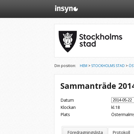
Din position:
HEM
>
STOCKHOLMS STAD
>
ÖS
Sammanträde 2014
Datum
Klockan
kl.18
Plats
Östermalms
Dela på Twitter
Dela på LinkedIn
Tipsa via e-post
Föredragningslista
Protokoll