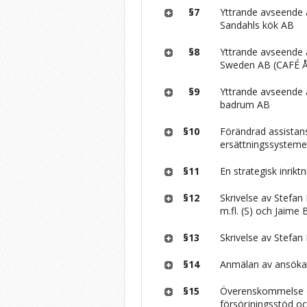
§7
Yttrande avseende a
Sandahls kök AB
§8
Yttrande avseende a
Sweden AB (CAFÉ Å
§9
Yttrande avseende a
badrum AB
§10
Förändrad assistans
ersättningssysteme
§11
En strategisk inrikt
§12
Skrivelse av Stefan 
m.fl. (S) och Jaime B
§13
Skrivelse av Stefan 
§14
Anmälan av ansöka
§15
Överenskommelse 
försörjningsstöd o