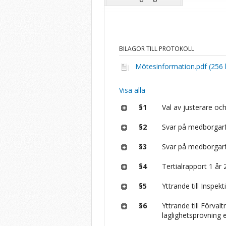
BILAGOR TILL PROTOKOLL
Mötesinformation.pdf (256 
Visa alla
§1
Val av justerare och
§2
Svar på medborgar
§3
Svar på medborgar
§4
Tertialrapport 1 år
§5
Yttrande till Inspe
§6
Yttrande till Förval
laglighetsprövning 