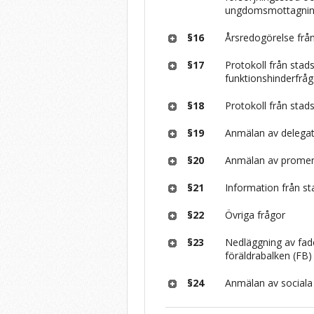
ungdomsmottagni
§16
Årsredogörelse från
§17
Protokoll från sta
funktionshinderfrå
§18
Protokoll från sta
§19
Anmälan av delegat
§20
Anmälan av promem
§21
Information från st
§22
Övriga frågor
§23
Nedläggning av fade
föräldrabalken (FB)
§24
Anmälan av sociala