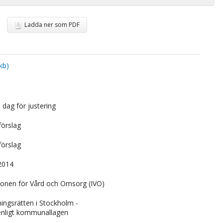
Ladda ner som PDF
kb)
 dag för justering
förslag
förslag
 2014
ktionen för Vård och Omsorg (IVO)
tningsrätten i Stockholm -
enligt kommunallagen­