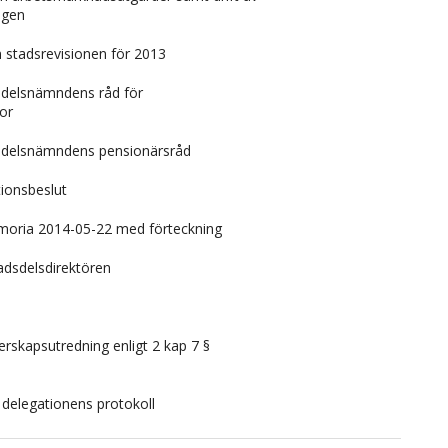
ngen
 stadsrevisionen för 2013
dsdelsnämndens råd för
gor
dsdelsnämndens pensionärsråd
ionsbeslut
oria 2014-05-22 med förteckning
adsdelsdirektören
rskapsutredning enligt 2 kap 7 §
 delegationens protokoll