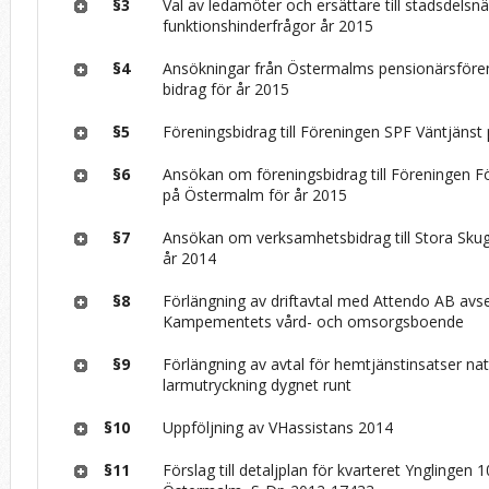
§3
Val av ledamöter och ersättare till stadsdels
funktionshinderfrågor år 2015
§4
Ansökningar från Östermalms pensionärsföre
bidrag för år 2015
§5
Föreningsbidrag till Föreningen SPF Väntjäns
§6
Ansökan om föreningsbidrag till Föreningen F
på Östermalm för år 2015
§7
Ansökan om verksamhetsbidrag till Stora Sku
år 2014
§8
Förlängning av driftavtal med Attendo AB av
Kampementets vård- och omsorgsboende
§9
Förlängning av avtal för hemtjänstinsatser nat
larmutryckning dygnet runt
§10
Uppföljning av VHassistans 2014
§11
Förslag till detaljplan för kvarteret Ynglingen 