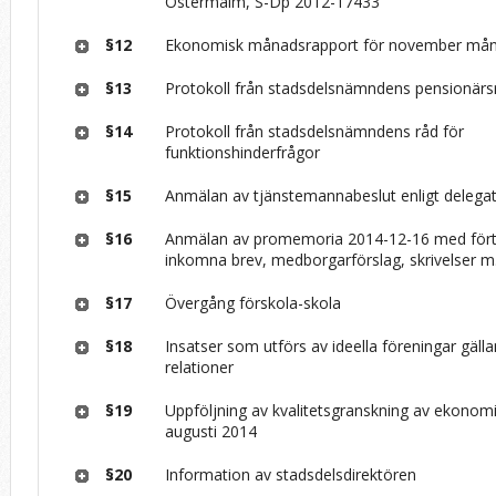
Östermalm, S-Dp 2012-17433
§12
Ekonomisk månadsrapport för november må
§13
Protokoll från stadsdelsnämndens pensionärs
§14
Protokoll från stadsdelsnämndens råd för
funktionshinderfrågor
§15
Anmälan av tjänstemannabeslut enligt delega
§16
Anmälan av promemoria 2014-12-16 med fört
inkomna brev, medborgarförslag, skrivelser m
§17
Övergång förskola-skola
§18
Insatser som utförs av ideella föreningar gälla
relationer
§19
Uppföljning av kvalitetsgranskning av ekonomi
augusti 2014
§20
Information av stadsdelsdirektören