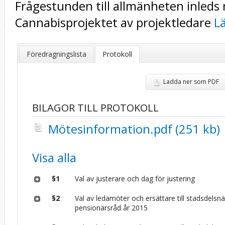
Frågestunden till allmänheten inled
Cannabisprojektet av projektledare
Lä
Föredragningslista
Protokoll
Ladda ner som PDF
BILAGOR TILL PROTOKOLL
Mötesinformation.pdf (251 kb)
Visa alla
§1
Val av justerare och dag för justering
§2
Val av ledamöter och ersättare till stadsdels
pensionärsråd år 2015