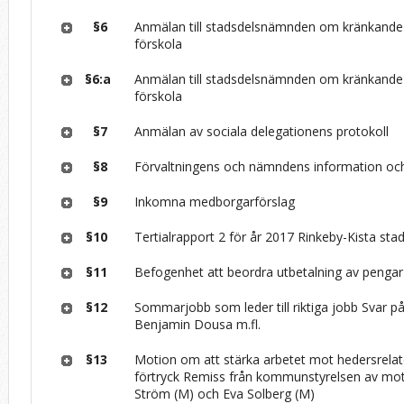
§6
Anmälan till stadsdelsnämnden om kränkande
förskola
§6:a
Anmälan till stadsdelsnämnden om kränkande
förskola
§7
Anmälan av sociala delegationens protokoll
§8
Förvaltningens och nämndens information och
§9
Inkomna medborgarförslag
§10
Tertialrapport 2 för år 2017 Rinkeby-Kista st
§11
Befogenhet att beordra utbetalning av pengar
§12
Sommarjobb som leder till riktiga jobb Svar på
Benjamin Dousa m.fl.
§13
Motion om att stärka arbetet mot hedersrelat
förtryck Remiss från kommunstyrelsen av mo
Ström (M) och Eva Solberg (M)