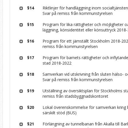
§14
Riktlinjer för handläggning inom socialtjänst
Svar på remiss från kommunstyrelsen
§15
Program för lika rättigheter och möjligheter o
läggning, könsidentitet eller könsuttryck 2018
§16
Program för ett jämställt Stockholm 2018-20
remiss från kommunstyrelsen
§17
Program för barnets rättigheter och inflytand
stad 2018-2022
§18
Samverkan vid utskrivning från sluten hälso- o
Svar på remiss från kommunstyrelsen
§19
Utställning av översiktsplan för Stockholms st
remiss från stadsbyggnadskontoret
§20
Lokal överenskommelse för samverkan kring b
särskilt stöd (BUS)
§21
Förlängning av tunnelbanan från Akalla till Bar