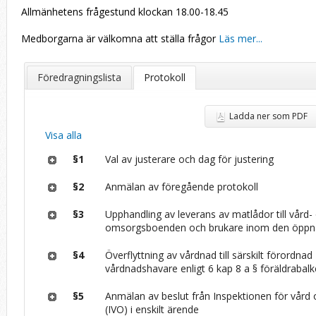
Allmänhetens frågestund klockan 18.00-18.45
Medborgarna är välkomna att ställa frågor
Läs mer...
Föredragningslista
Protokoll
Ladda ner som PDF
Visa alla
§1
Val av justerare och dag för justering
§2
Anmälan av föregående protokoll
§3
Upphandling av leverans av matlådor till vård-
omsorgsboenden och brukare inom den öppn
§4
Överflyttning av vårdnad till särskilt förordnad
vårdnadshavare enligt 6 kap 8 a § föräldrabalk
§5
Anmälan av beslut från Inspektionen för vår
(IVO) i enskilt ärende