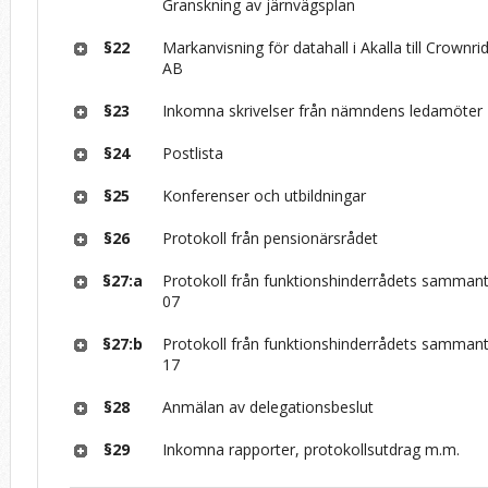
Granskning av järnvägsplan
§22
Markanvisning för datahall i Akalla till Crownr
AB
§23
Inkomna skrivelser från nämndens ledamöter
§24
Postlista
§25
Konferenser och utbildningar
§26
Protokoll från pensionärsrådet
§27:a
Protokoll från funktionshinderrådets samman
07
§27:b
Protokoll från funktionshinderrådets samman
17
§28
Anmälan av delegationsbeslut
§29
Inkomna rapporter, protokollsutdrag m.m.