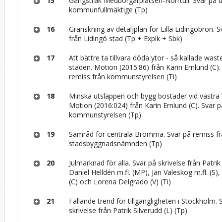
15
Gångstråk Medborgarplatsen-Norrtull. Svar på 
kommunfullmäktige (Tp)
16
Granskning av detaljplan för Lilla Lidingöbron. 
från Lidingö stad (Tp + Explk + Sbk)
17
Att bättre ta tillvara döda ytor - så kallade wast
staden. Motion (2015:86) från Karin Ernlund (C).
remiss från kommunstyrelsen (Ti)
18
Minska utsläppen och bygg bostäder vid västra 
Motion (2016:024) från Karin Ernlund (C). Svar p
kommunstyrelsen (Tp)
19
Samråd för centrala Bromma. Svar på remiss f
stadsbyggnadsnämnden (Tp)
20
Julmarknad för alla. Svar på skrivelse från Patrik 
Daniel Helldén m.fl. (MP), Jan Valeskog m.fl. (S),
(C) och Lorena Delgrado (V) (Ti)
21
Fallande trend för tillgängligheten i Stockholm. 
skrivelse från Patrik Silverudd (L) (Tp)