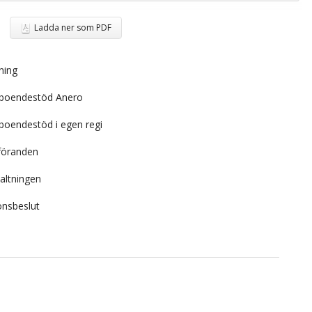
Ladda ner som PDF
ning
 boendestöd Anero
boendestöd i egen regi
dföranden
valtningen
onsbeslut