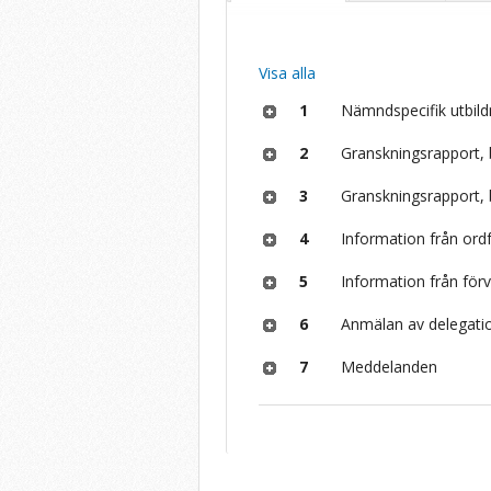
Visa alla
1
Nämndspecifik utbild
2
Granskningsrapport,
3
Granskningsrapport, 
4
Information från or
5
Information från för
6
Anmälan av delegati
7
Meddelanden