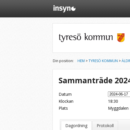
Din position:
HEM
>
TYRESÖ KOMMUN
>
ÄLD
Sammanträde 2024
Datum
Klockan
18:30
Plats
Myggdalen s
Dela på Twitter
Dela på LinkedIn
Tipsa via e-post
Dagordning
Protokoll