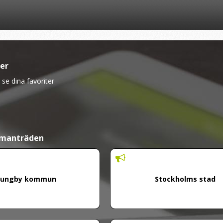
ter
 se dina favoriter
mmanträden
jungby kommun
Stockholms stad