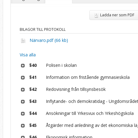
Ladda ner som PDF
BILAGOR TILL PROTOKOLL
Närvaro.pdf (66 kb)
Visa alla
§40
Polisen i skolan
§41
Information om fristående gymnasieskola
§42
Redovisning från tillsynsbesök
§43
Inflytande- och demokratidag - Ungdomsråde
§44
Ansökningar till Yrkesvux och Yrkeshögskola
§45
Åtgärder med anledning av det ekonomiska lä
§46
Ekonomisk information