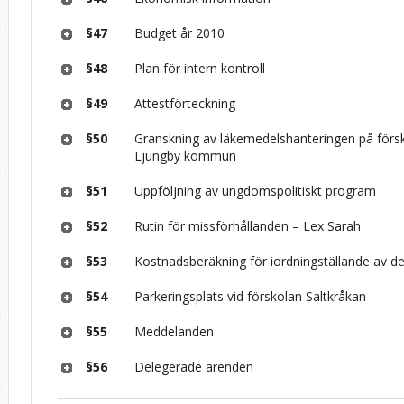
§47
Budget år 2010
§48
Plan för intern kontroll
§49
Attestförteckning
§50
Granskning av läkemedelshanteringen på försk
Ljungby kommun
§51
Uppföljning av ungdomspolitiskt program
§52
Rutin för missförhållanden – Lex Sarah
§53
Kostnadsberäkning för iordningställande av del
§54
Parkeringsplats vid förskolan Saltkråkan
§55
Meddelanden
§56
Delegerade ärenden