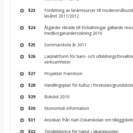
§23
Fördelning av lärarresurser till modersmålsund
läsåret 2011/2012
§24
Åtgärder riktade till förbättringar gällande resu
medborgarundersökning 2010
§25
Sommarskola år 2011
§26
Lärplattform för barn- och utbildningsförvaltn
verksamheter
§27
Projektet FramKom
§28
Handlingsplan för kultur i förskolan/grundskol
§29
Bokslut 2010
§30
Ekonomisk information
§31
Ansökan från Karl-Oskarskolan om tilläggsbe
§32
Timdebitering för tjänst i vikariepoolen