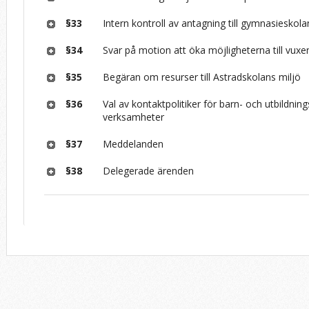
§33
Intern kontroll av antagning till gymnasieskola
§34
Svar på motion att öka möjligheterna till vuxe
§35
Begäran om resurser till Astradskolans miljö
§36
Val av kontaktpolitiker för barn- och utbildnin
verksamheter
§37
Meddelanden
§38
Delegerade ärenden