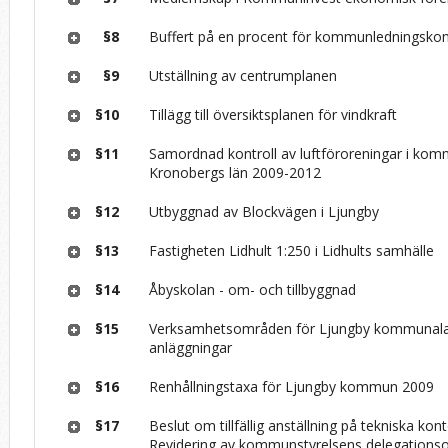
§8
Buffert på en procent för kommunledningskon
§9
Utställning av centrumplanen
§10
Tillägg till översiktsplanen för vindkraft
§11
Samordnad kontroll av luftföroreningar i kom
Kronobergs län 2009-2012
§12
Utbyggnad av Blockvägen i Ljungby
§13
Fastigheten Lidhult 1:250 i Lidhults samhälle
§14
Åbyskolan - om- och tillbyggnad
§15
Verksamhetsområden för Ljungby kommunala
anläggningar
§16
Renhållningstaxa för Ljungby kommun 2009
§17
Beslut om tillfällig anställning på tekniska kon
Revidering av kommunstyrelsens delegations