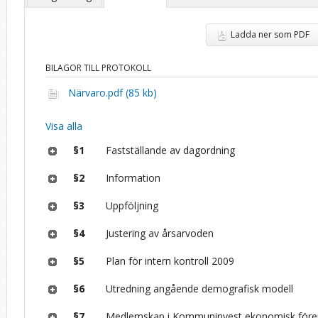
Ladda ner som PDF
BILAGOR TILL PROTOKOLL
Närvaro.pdf (85 kb)
Visa alla
§1
Fastställande av dagordning
§2
Information
§3
Uppföljning
§4
Justering av årsarvoden
§5
Plan för intern kontroll 2009
§6
Utredning angående demografisk modell
§7
Medlemskap i Kommuninvest ekonomisk före