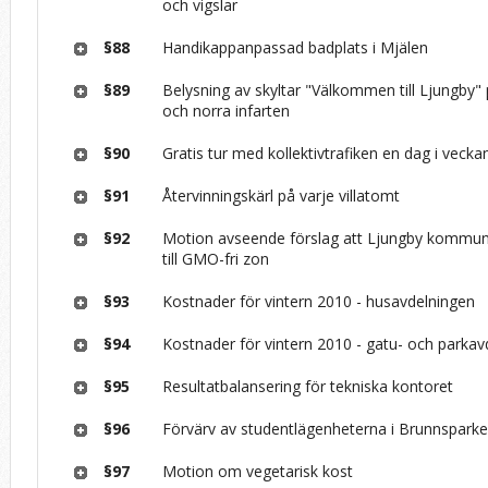
och vigslar
§88
Handikappanpassad badplats i Mjälen
§89
Belysning av skyltar "Välkommen till Ljungby"
och norra infarten
§90
Gratis tur med kollektivtrafiken en dag i vecka
§91
Återvinningskärl på varje villatomt
§92
Motion avseende förslag att Ljungby kommun
till GMO-fri zon
§93
Kostnader för vintern 2010 - husavdelningen
§94
Kostnader för vintern 2010 - gatu- och parkav
§95
Resultatbalansering för tekniska kontoret
§96
Förvärv av studentlägenheterna i Brunnsparke
§97
Motion om vegetarisk kost