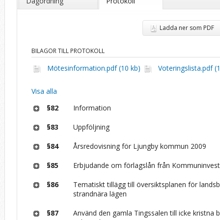
Dagordning
Protokoll
Ladda ner som PDF
BILAGOR TILL PROTOKOLL
Mötesinformation.pdf (10 kb)
Voteringslista.pdf (
Visa alla
§82
Information
§83
Uppföljning
§84
Årsredovisning för Ljungby kommun 2009
§85
Erbjudande om förlagslån från Kommuninves
§86
Tematiskt tillägg till översiktsplanen för lands
strandnära lägen
§87
Använd den gamla Tingssalen till icke kristna 