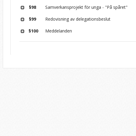
§98
Samverkansprojekt för unga - "På spåret"
§99
Redovisning av delegationsbeslut
§100
Meddelanden