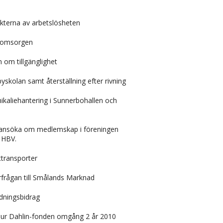
ekterna av arbetslösheten
reomsorgen
n om tillgänglighet
yskolan samt återställning efter rivning
aliehantering i Sunnerbohallen och
 ansöka om medlemskap i föreningen
 HBV.
transporter
rfrågan till Smålands Marknad
dningsbidrag
 ur Dahlin-fonden omgång 2 år 2010