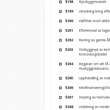
§198
Ryssbygymnasiet
§199
Utredning kring eff
§200
Valfrihet inom äld
§201
Efterlevnad av lage
§202
Rivning av gamla Åb
§203
Ombyggnad av kemik
Kronoskogsbadet
§204
Begäran om att få
Husbyggnadsvaror,
§205
Upphandling av mat
§206
Medfinansieringsfö
§207
Höjning av hemsän
§208
Utdelning av medel