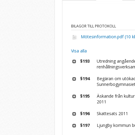
BILAGOR TILL PROTOKOLL
Mötesinformation.pdf (10 k
Visa alla
§193
Utredning angående
renhållningsverksam
§194
Begäran om utökad 
Sunnerbogymnasie
§195
Äskande från kultur
2011
§196
Skattesats 2011
§197
Ljungby kommun bu