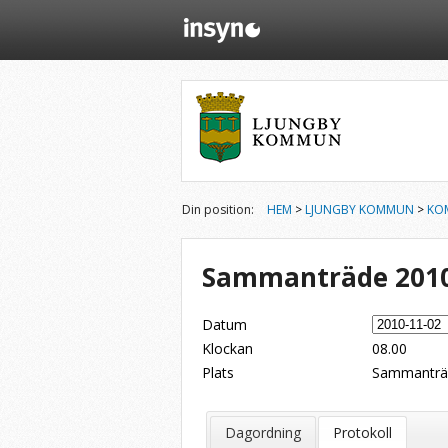
Din position:
HEM
>
LJUNGBY KOMMUN
>
KO
Sammanträde 2010
Datum
Klockan
08.00
Plats
Sammanträd
Dela på Twitter
Dela på LinkedIn
Tipsa via e-post
Dagordning
Protokoll