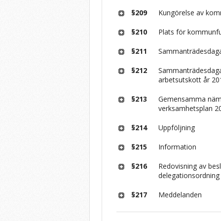
§209
Kungörelse av kom
§210
Plats för kommunf
§211
Sammanträdesdagar
§212
Sammanträdesdagar
arbetsutskott år 2
§213
Gemensamma nämn
verksamhetsplan 2
§214
Uppföljning
§215
Information
§216
Redovisning av besl
delegationsordning
§217
Meddelanden