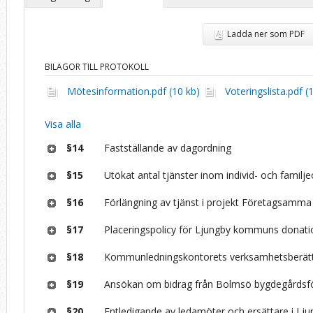
Ladda ner som PDF
BILAGOR TILL PROTOKOLL
Mötesinformation.pdf (10 kb)
Voteringslista.pdf (
Visa alla
§14
Fastställande av dagordning
§15
Utökat antal tjänster inom individ- och famil
§16
Förlängning av tjänst i projekt Företagsam
§17
Placeringspolicy för Ljungby kommuns donatio
§18
Kommunledningskontorets verksamhetsberätt
§19
Ansökan om bidrag från Bolmsö bygdegårdsf
§20
Entledigande av ledamöter och ersättare i Lj