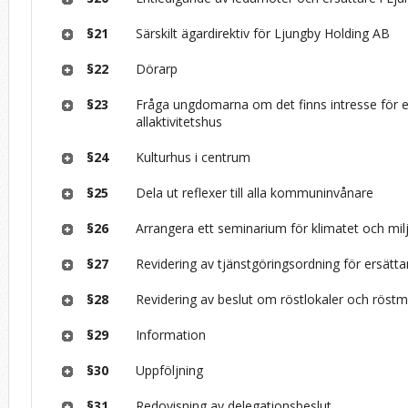
§21
Särskilt ägardirektiv för Ljungby Holding AB
§22
Dörarp
§23
Fråga ungdomarna om det finns intresse för e
allaktivitetshus
§24
Kulturhus i centrum
§25
Dela ut reflexer till alla kommuninvånare
§26
Arrangera ett seminarium för klimatet och mil
§27
Revidering av tjänstgöringsordning för ersätta
§28
Revidering av beslut om röstlokaler och röst
§29
Information
§30
Uppföljning
§31
Redovisning av delegationsbeslut