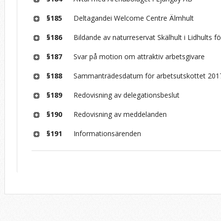
§185
Deltagandei Welcome Centre Älmhult
§186
Bildande av naturreservat Skälhult i Lidhults f
§187
Svar på motion om attraktiv arbetsgivare
§188
Sammanträdesdatum för arbetsutskottet 201
§189
Redovisning av delegationsbeslut
§190
Redovisning av meddelanden
§191
Informationsärenden