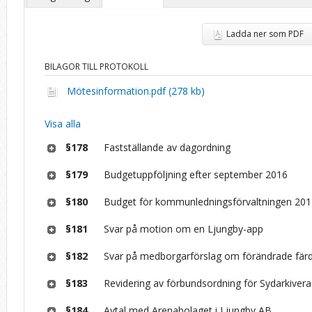
Ladda ner som PDF
BILAGOR TILL PROTOKOLL
Mötesinformation.pdf (278 kb)
Visa alla
§178
Fastställande av dagordning
§179
Budgetuppföljning efter september 2016
§180
Budget för kommunledningsförvaltningen 20
§181
Svar på motion om en Ljungby-app
§182
Svar på medborgarförslag om förändrade färd
§183
Revidering av förbundsordning för Sydarkivera
§184
Avtal med Arenabolaget i Ljungby AB