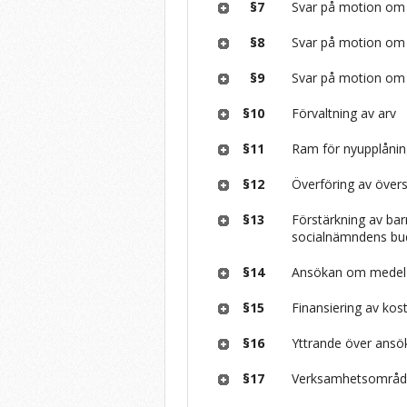
§7
Svar på motion om
§8
Svar på motion om 
§9
Svar på motion 
§10
Förvaltning av arv
§11
Ram för nyupplånin
§12
Överföring av över
§13
Förstärkning av ba
socialnämndens bu
§14
Ansökan om medel t
§15
Finansiering av kos
§16
Yttrande över ans
§17
Verksamhetsområd