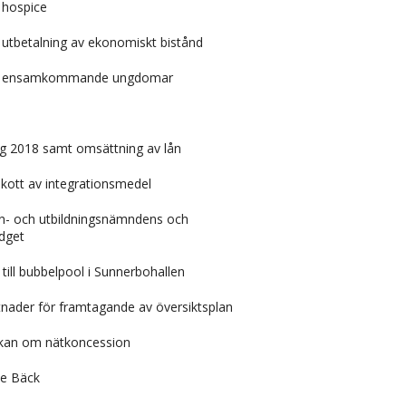
 hospice
utbetalning av ekonomiskt bistånd
om ensamkommande ungdomar
g 2018 samt omsättning av lån
skott av integrationsmedel
rn- och utbildningsnämndens och
dget
ill bubbelpool i Sunnerbohallen
tnader för framtagande av översiktsplan
ökan om nätkoncession
e Bäck