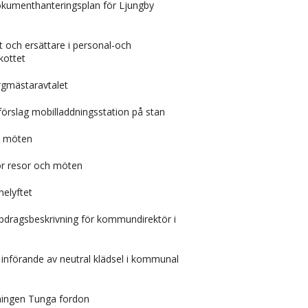
kumenthanteringsplan för Ljungby
 och ersättare i personal-och
kottet
rgmästaravtalet
örslag mobilladdningsstation på stan
ch möten
ör resor och möten
nelyftet
ppdragsbeskrivning för kommundirektör i
införande av neutral klädsel i kommunal
ningen Tunga fordon