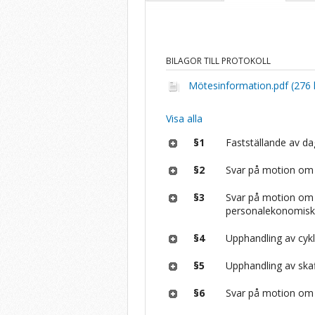
BILAGOR TILL PROTOKOLL
Mötesinformation.pdf (276 
Visa alla
§1
Fastställande av d
§2
Svar på motion om 
§3
Svar på motion om 
personalekonomisk
§4
Upphandling av cykl
§5
Upphandling av skaf
§6
Svar på motion om t