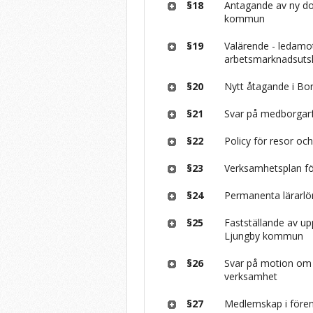
§18
Antagande av ny do
kommun
§19
Valärende - ledamot
arbetsmarknadsuts
§20
Nytt åtagande i Bo
§21
Svar på medborgarf
§22
Policy för resor o
§23
Verksamhetsplan f
§24
Permanenta lärarlö
§25
Fastställande av u
Ljungby kommun
§26
Svar på motion om 
verksamhet
§27
Medlemskap i före