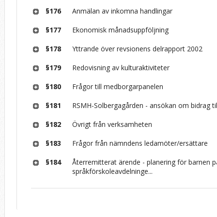
§176
Anmälan av inkomna handlingar
§177
Ekonomisk månadsuppföljning
§178
Yttrande över revsionens delrapport 2002
§179
Redovisning av kulturaktiviteter
§180
Frågor till medborgarpanelen
§181
RSMH-Solbergagården - ansökan om bidrag til
§182
Övrigt från verksamheten
§183
Frågor från nämndens ledamöter/ersättare
§184
Återremitterat ärende - planering för barnen p
språkförskoleavdelninge...