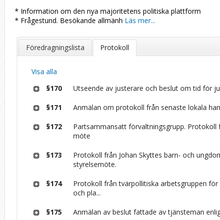
* Information om den nya majoritetens politiska plattform
* Frågestund. Besökande allmänh
Läs mer...
Föredragningslista
Protokoll
Visa alla
§170
Utseende av justerare och beslut om tid för ju
§171
Anmälan om protokoll från senaste lokala ha
§172
Partsammansatt förvaltningsgrupp. Protokoll 
möte
§173
Protokoll från Johan Skyttes barn- och ung
styrelsemöte.
§174
Protokoll från tvärpollitiska arbetsgruppen för t
och pla...
§175
Anmälan av beslut fattade av tjänsteman enlig