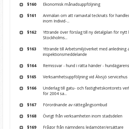
§160
Ekonomisk månadsuppföljning
§161
Anmälan om att ramavtal tecknats för handle
inom Individ-...
§162
Yttrande över förslag till ny detaljplan för nytt 
Stockholms...
§163
Yttrande till Arbetsmiljöverket med anledning 
inspektionsmeddelande
§164
Remissvar - hund i rätta händer - hundägaren
§165
Verksamhetsuppföljning vid Älvsjö servicehu
§166
Underlag till gatu- och fastighetskontorets v
för 2004 sa...
§167
Förordnande av rättegångsombud
§168
Övrigt från verksamheten inom stadsdelen
§169
Frågor från nämndens ledamöter/ersättare