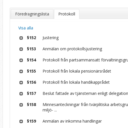
Föredragningslista
Protokoll
Visa alla
§152
Justering
§153
Anmälan om protokollsjustering
§154
Protokoll från partsammansatt förvaltningsgr
§155
Protokoll från lokala pensionärsrådet
§156
Protokoll från lokala handikapprådet
§157
Beslut fattade av tjänsteman enligt delegatio
§158
Minnesanteckningar från tvärplitiska arbetsgrup
miljö- ...
§159
Anmälan av inkomna handlingar