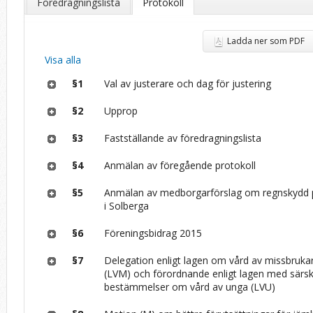
Föredragningslista
Protokoll
Ladda ner som PDF
Visa alla
§1
Val av justerare och dag för justering
§2
Upprop
§3
Fastställande av föredragningslista
§4
Anmälan av föregående protokoll
§5
Anmälan av medborgarförslag om regnskydd
i Solberga
§6
Föreningsbidrag 2015
§7
Delegation enligt lagen om vård av missbrukare
(LVM) och förordnande enligt lagen med särsk
bestämmelser om vård av unga (LVU)