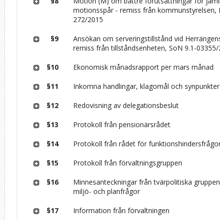
§8
Motion (M) om bättre förutsättningar för jäml
motionsspår - remiss från kommunstyrelsen, 
272/2015
§9
Ansökan om serveringstillstånd vid Herrängen
remiss från tillståndsenheten, SoN 9.1-03355
§10
Ekonomisk månadsrapport per mars månad
§11
Inkomna handlingar, klagomål och synpunkter
§12
Redovisning av delegationsbeslut
§13
Protokoll från pensionärsrådet
§14
Protokoll från rådet för funktionshindersfrågo
§15
Protokoll från förvaltningsgruppen
§16
Minnesanteckningar från tvärpolitiska gruppen f
miljö- och planfrågor
§17
Information från förvaltningen