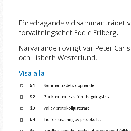
Föredragande vid sammanträdet v
förvaltningschef Eddie Friberg.
Närvarande i övrigt var Peter Carl
och Lisbeth Westerlund.
Visa alla
§1
Sammanträdets öppnande
§2
Godkännande av föredragningslista
§3
Val av protokolljusterare
§4
Tid för justering av protokollet
§5
Bordlagt ärende Förslag till arbete med folkh