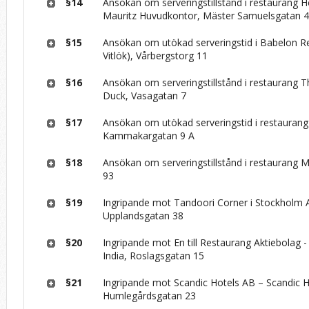
§14
Ansökan om serveringstillstånd i restaurang 
Mauritz Huvudkontor, Mäster Samuelsgatan 
§15
Ansökan om utökad serveringstid i Babelon Re
Vitlök), Vårbergstorg 11
§16
Ansökan om serveringstillstånd i restaurang 
Duck, Vasagatan 7
§17
Ansökan om utökad serveringstid i restaurang
Kammakargatan 9 A
§18
Ansökan om serveringstillstånd i restaurang 
93
§19
Ingripande mot Tandoori Corner i Stockholm
Upplandsgatan 38
§20
Ingripande mot En till Restaurang Aktiebolag -
India, Roslagsgatan 15
§21
Ingripande mot Scandic Hotels AB – Scandic H
Humlegårdsgatan 23