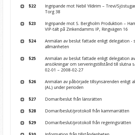
§22
Ingripande mot Nebil Yildirim – Trevi/Sjöstug
Torg 38
§23
Ingripande mot S. Bergholm Produktion – H
VIP-tält på Zinkendamms IP, Ringvägen 16
§24
Anmälan av beslut fattade enligt delegation - se
allmänheten
§25
Anmälan av beslut fattade enligt delegation 
ansökningar om serveringstillstånd till slutna 
02-01 – 2008-02-27
§26
Anmälan av påbörjade tillsynsärenden enligt a
(AL) under perioden
§27
Domar/beslut från länsrätten
§28
Domar/beslut/protokoll från kammarrätten
§29
Domar/beslut/protokoll från regeringsrätten
§30
Information från tillståndenheten