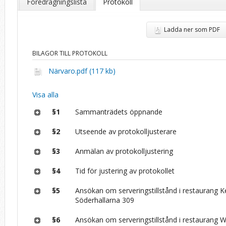
Föredragningslista
Protokoll
Ladda ner som PDF
BILAGOR TILL PROTOKOLL
Närvaro.pdf (117 kb)
Visa alla
§1
Sammanträdets öppnande
§2
Utseende av protokolljusterare
§3
Anmälan av protokolljustering
§4
Tid för justering av protokollet
§5
Ansökan om serveringstillstånd i restaurang 
Söderhallarna 309
§6
Ansökan om serveringstillstånd i restaurang 