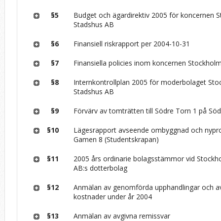
§5
Budget och ägardirektiv 2005 för koncernen 
Stadshus AB
§6
Finansiell riskrapport per 2004-10-31
§7
Finansiella policies inom koncernen Stockho
§8
Internkontrollplan 2005 för moderbolaget St
Stadshus AB
§9
Förvärv av tomträtten till Södre Torn 1 på S
§10
Lägesrapport avseende ombyggnad och nyprod
Gamen 8 (Studentskrapan)
§11
2005 års ordinarie bolagsstämmor vid Stock
AB:s dotterbolag
§12
Anmälan av genomförda upphandlingar och av
kostnader under år 2004
§13
Anmälan av avgivna remissvar