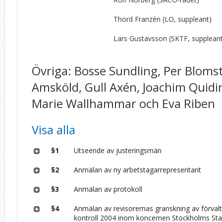
Thord Franzén (LO, suppleant)
Lars Gustavsson (SKTF, supplean
Övriga: Bosse Sundling, Per Blomst
Amsköld, Gull Axén, Joachim Quidi
Marie Wallhammar och Eva Riben
Visa alla
§1
Utseende av justeringsmän
§2
Anmälan av ny arbetstagarrepresentant
§3
Anmälan av protokoll
§4
Anmälan av revisorernas granskning av förvalt
kontroll 2004 inom koncernen Stockholms St