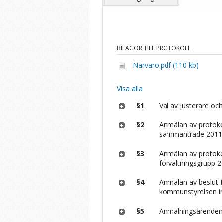
BILAGOR TILL PROTOKOLL
Närvaro.pdf (110 kb)
Visa alla
§1
Val av justerare och
§2
Anmälan av protoko
sammanträde 2011
§3
Anmälan av protokol
förvaltningsgrupp 
§4
Anmälan av beslut
kommunstyrelsen 
§5
Anmälningsärende