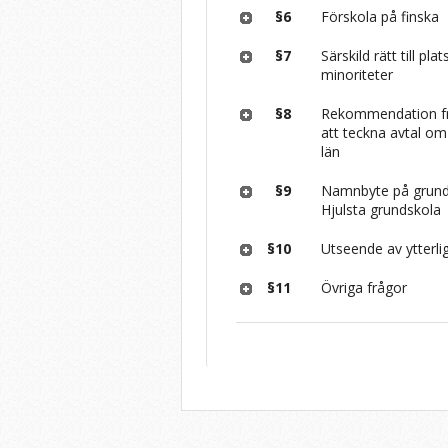
§6
Förskola på finska
§7
Särskild rätt till pl
minoriteter
§8
Rekommendation fr
att teckna avtal o
län
§9
Namnbyte på grundsk
Hjulsta grundskola
§10
Utseende av ytterl
§11
Övriga frågor