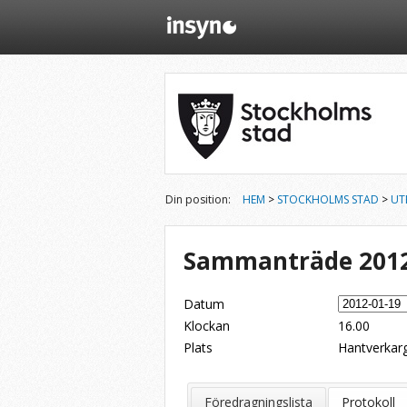
Din position:
HEM
>
STOCKHOLMS STAD
>
UT
Sammanträde 2012
Datum
Klockan
16.00
Plats
Hantverkarg
Dela på Twitter
Dela på LinkedIn
Tipsa via e-post
Föredragningslista
Protokoll