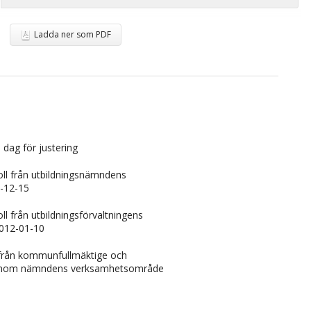
Ladda ner som PDF
 dag för justering
ll från utbildningsnämndens
-12-15
l från utbildningsförvaltningens
2012-01-10
 från kommunfullmäktige och
inom nämndens verksamhetsområde
n