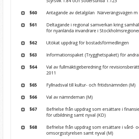
Styrsvik 1:84 och Södersunda 1:123
§60
Antagande av detaljplan ­ Närverängsvägen m 
§61
Deltagande i regional samverkan kring samhäl
för nyanlända invandrare i Stockholmsregione
§62
Utökat uppdrag för bostadsförmedlingen
§63
Informationspaket (Trygghetspaket) för andr
§64
Val av fullmäktigeberedning för revisionsberä
2011
§65
Fyllnadsval till kultur- och fritidsnämnden (M)
§66
Val av nämndeman (M)
§67
Befrielse från uppdrag som ersättare i finan
för utbildning samt nyval (KD)
§68
Befrielse från uppdrag som ersättare i vård- 
omsorgsstyrelsen samt nyval (M)