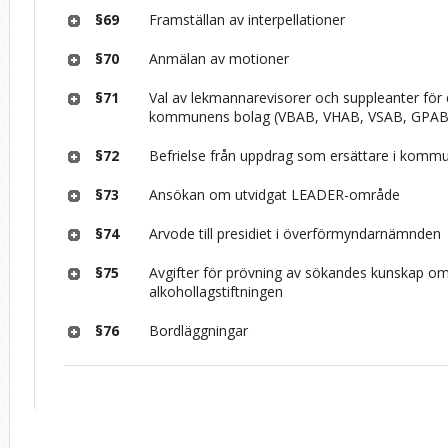
§69
Framställan av interpellationer
§70
Anmälan av motioner
§71
Val av lekmannarevisorer och suppleanter för 
kommunens bolag (VBAB, VHAB, VSAB, GPAB
§72
Befrielse från uppdrag som ersättare i kommu
§73
Ansökan om utvidgat LEADER-område
§74
Arvode till presidiet i överförmyndarnämnden
§75
Avgifter för prövning av sökandes kunskap o
alkohollagstiftningen
§76
Bordläggningar