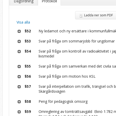
Dagordning
Protokoll
Ladda ner som PDF
Visa alla
§52
Ny ledamot och ny ersättare i kommunfullmäk
§53
Svar på fråga om sommarjobb för ungdomar
§54
Svar på fråga om kontroll av radioaktivitet i j
livsmedel
§55
Svar på fråga om samverkan med det civila s
§56
Svar på fråga om motion hos KSL
§57
Svar på interpellation om trafik, trängsel och b
Skärgårdsvägen
§58
Peng för pedagogisk omsorg
§59
Omreglering av tomträttsavgäld ­ Eknö 1:782 