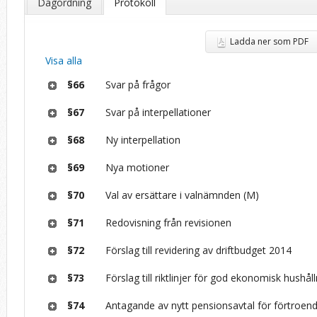
Dagordning
Protokoll
Ladda ner som PDF
Visa alla
§66
Svar på frågor
§67
Svar på interpellationer
§68
Ny interpellation
§69
Nya motioner
§70
Val av ersättare i valnämnden (M)
§71
Redovisning från revisionen
§72
Förslag till revidering av driftbudget 2014
§73
Förslag till riktlinjer för god ekonomisk hushål
§74
Antagande av nytt pensionsavtal för förtroen