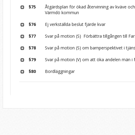
§75
Åtgärdsplan för ökad återvinning av kväve och 
Värmdö kommun
§76
Ej verkställda beslut fjärde kvar
§77
Svar på motion (S) ­ Förbättra tillgången till Fa
§78
Svar på motion (S) om barnperspektivet i tjäns
§79
Svar på motion (V) om att öka andelen män i 
§80
Bordläggningar