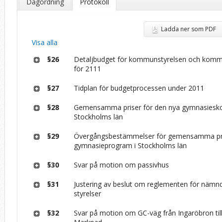
Dagordning
Protokoll
Ladda ner som PDF
Visa alla
§26
Detaljbudget för kommunstyrelsen och komm
för 2111
§27
Tidplan för budgetprocessen under 2011
§28
Gemensamma priser för den nya gymnasiesko
Stockholms län
§29
Övergångsbestämmelser för gemensamma pri
gymnasieprogram i Stockholms län
§30
Svar på motion om passivhus
§31
Justering av beslut om reglementen för nämn
styrelser
§32
Svar på motion om GC-väg från Ingaröbron ti