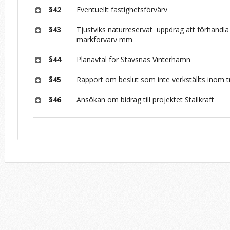
§42
Eventuellt fastighetsförvärv
§43
Tjustviks naturreservat ­ uppdrag att förhandl
markförvärv mm
§44
Planavtal för Stavsnäs Vinterhamn
§45
Rapport om beslut som inte verkställts inom 
§46
Ansökan om bidrag till projektet Stallkraft