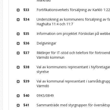
Marknad
§33
Fortifikationsverkets försäljning av Karklö 1:2
§34
Undersökning av kommunens försäljning av fa
Haghulta 11:4 och 11:7
§35
Information om projektet Förskolan på webb
§36
Delgivningar
§37
Riktlinjer för IT-stöd och telefoni för förtroen
Värmdö kommun
§38
Val av kommunens representant i Nyföretaga
styrelse
§39
Val av kommunal representant i samrådsgruppe
Värmdö
§40
09KS/0849
§41
Sammanträde med styrgruppen för översiktsp