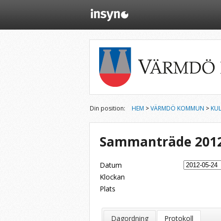
Din position:
HEM
>
VÄRMDÖ KOMMUN
>
KU
Sammanträde 2012
Datum
Klockan
Plats
Dela på Twitter
Dela på LinkedIn
Tipsa via e-post
Dagordning
Protokoll