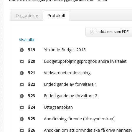
Dagordning
Protokoll
Ladda ner som PDF
Visa alla
§19
Yttrande Budget 2015
§20
Budgetuppföljningsprognos andra kvartalet
§21
Verksamhetsredovisning
§22
Entledigande av förvaltare 1
§23
Entledigande av förvaltare 2
§24
Uttagsansökan
§25
Anmärkningsärende (förmynderskap)
§26
Ansökan om att omyndig ska få driva näring