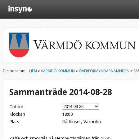
Din position:
HEM
>
VÄRMDÖ KOMMUN
>
ÖVERFÖRMYNDARNÄMNDEN
> SA
Sammanträde 2014-08-28
Datum
Klockan
18:00
Plats
Rådhuset, Vaxholm
Kaffe och smörgås på Hembygdsgården från 16:45.