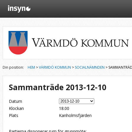
Din position:
HEM
>
VÄRMDÖ KOMMUN
>
SOCIALNÄMNDEN
> SAMMANTRÄDE
Sammanträde 2013-12-10
Datum
Klockan
18.00
Plats
Kanholmsfjärden
Partierna disponerar rum för gruppmöte: