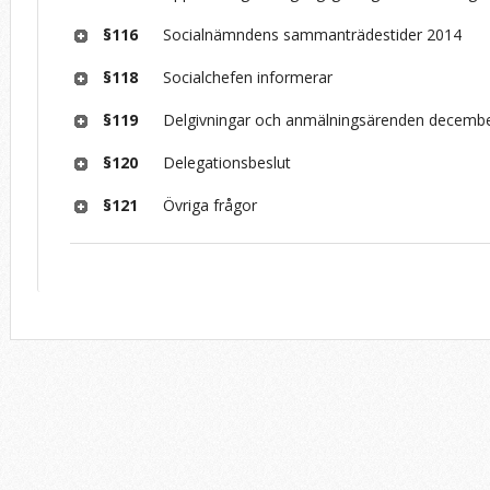
§116
Socialnämndens sammanträdestider 2014
§118
Socialchefen informerar
§119
Delgivningar och anmälningsärenden decemb
§120
Delegationsbeslut
§121
Övriga frågor