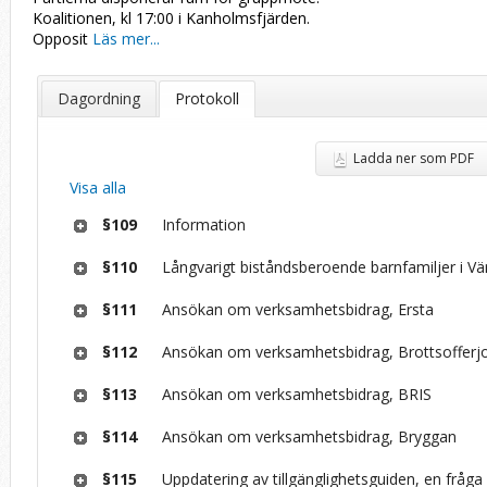
Koalitionen, kl 17:00 i Kanholmsfjärden.
Opposit
Läs mer...
Dagordning
Protokoll
Ladda ner som PDF
Visa alla
§109
Information
§110
Långvarigt biståndsberoende barnfamiljer i V
§111
Ansökan om verksamhetsbidrag, Ersta
§112
Ansökan om verksamhetsbidrag, Brottsofferj
§113
Ansökan om verksamhetsbidrag, BRIS
§114
Ansökan om verksamhetsbidrag, Bryggan
§115
Uppdatering av tillgänglighetsguiden, en fråga 