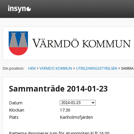
Din position:
HEM
>
VÄRMDÖ KOMMUN
>
UTBILDNINGSSTYRELSEN
> SAMMAN
Sammanträde 2014-01-23
Datum
Klockan
17.30
Plats
Kanholmsfjärden
Partierna disponerar rum för gruppmöten kl fr 16.00