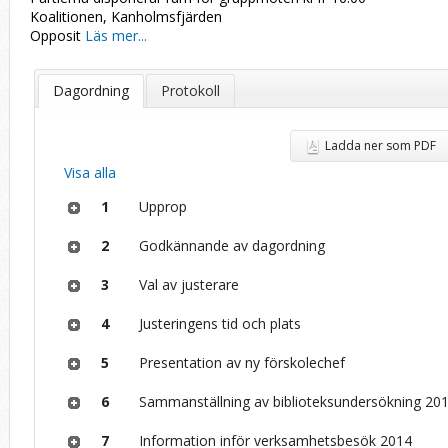
Koalitionen, Kanholmsfjärden
Opposit
Läs mer...
Dagordning
Protokoll
Ladda ner som PDF
Visa alla
1
Upprop
2
Godkännande av dagordning
3
Val av justerare
4
Justeringens tid och plats
5
Presentation av ny förskolechef
6
Sammanställning av biblioteksundersökning 20
7
Information inför verksamhetsbesök 2014